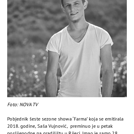
Sredstva za trgovinu drogom koriste se za potporu
programima smanjenja štete, obrazovnim inicijativama i
za pomoć policiji u borbi protiv trgovine drogom.
Vuk vrijedi još više, a vaš ulog na liniji može se povećati
za 400 puta.
Rulet uz bonus za igranje besplatno
Internetski Kasino S Litecoin Kasina 2025
Kada se natjecatelj registrirao za Inninsus, najteži dio je odabir
onoga što će se igrati.
Captain Cook Casino No Deposit Bonus
Casino također obećava da će kontaktirati pogođene igrače
radeći to.
Foto: NOVA TV
Slot Clover Tales Bonusi I Besplatne Vrtnje
Pobjednik šeste sezone showa ‘Farma’ koja se emitirala
2018. godine, Saša Vujnović, preminuo je u petak
poslijepodne na gradilištu u Rijeci. Imao je samo 28