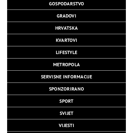
GOSPODARSTVO
GRADOVI
HRVATSKA
KVARTOVI
LIFESTYLE
METROPOLA
SERVISNE INFORMACIJE
SPONZORIRANO
SPORT
SVIJET
VIJESTI