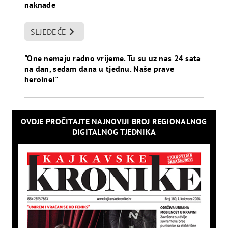
naknade
SLJEDEĆE
"One nemaju radno vrijeme. Tu su uz nas 24 sata
na dan, sedam dana u tjednu. Naše prave
heroine!"
OVDJE PROČITAJTE NAJNOVIJI BROJ REGIONALNOG
DIGITALNOG TJEDNIKA