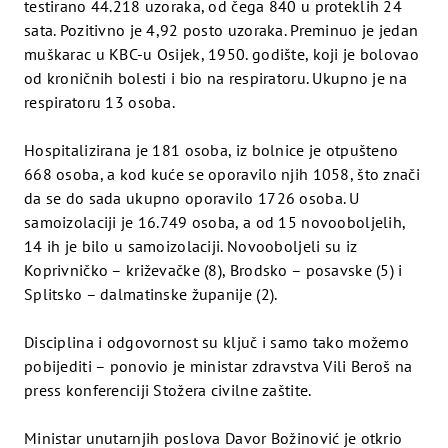
testirano 44.218 uzoraka, od čega 840 u proteklih 24
sata. Pozitivno je 4,92 posto uzoraka. Preminuo je jedan
muškarac u KBC-u Osijek, 1950. godište, koji je bolovao
od kroničnih bolesti i bio na respiratoru. Ukupno je na
respiratoru 13 osoba.
Hospitalizirana je 181 osoba, iz bolnice je otpušteno
668 osoba, a kod kuće se oporavilo njih 1058, što znači
da se do sada ukupno oporavilo 1726 osoba. U
samoizolaciji je 16.749 osoba, a od 15 novooboljelih,
14 ih je bilo u samoizolaciji. Novooboljeli su iz
Koprivničko – križevačke (8), Brodsko – posavske (5) i
Splitsko – dalmatinske županije (2).
Disciplina i odgovornost su ključ i samo tako možemo
pobijediti – ponovio je ministar zdravstva Vili Beroš na
press konferenciji Stožera civilne zaštite.
Ministar unutarnjih poslova Davor Božinović je otkrio