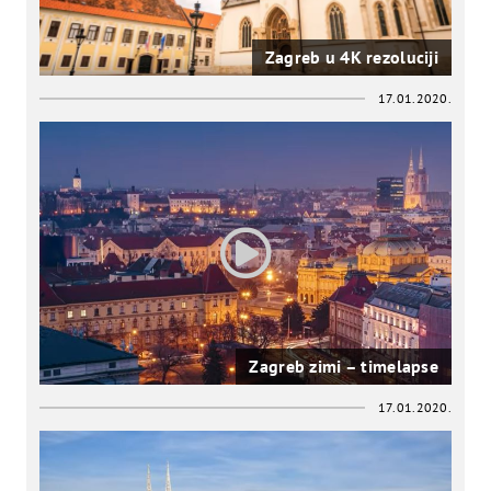
Zagreb u 4K rezoluciji
17.01.2020.
Zagreb zimi – timelapse
17.01.2020.