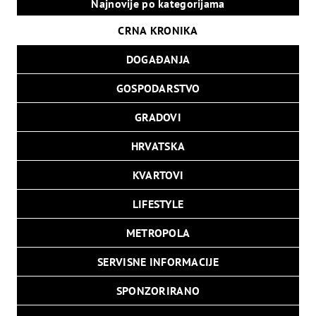
Najnovije po kategorijama
CRNA KRONIKA
DOGAĐANJA
GOSPODARSTVO
GRADOVI
HRVATSKA
KVARTOVI
LIFESTYLE
METROPOLA
SERVISNE INFORMACIJE
SPONZORIRANO