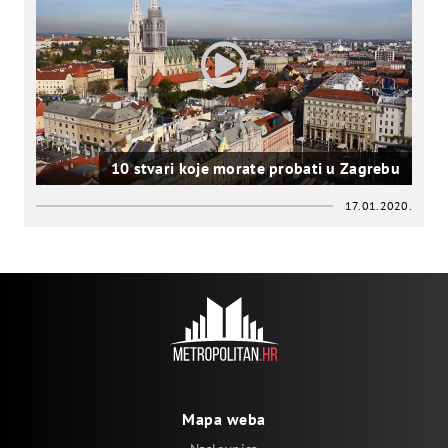
10 stvari koje morate probati u Zagrebu
17.01.2020.
Mapa weba