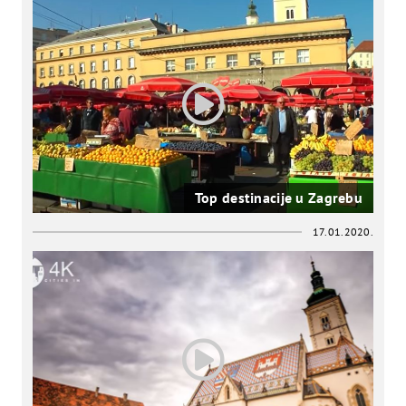
Top destinacije u Zagrebu
17.01.2020.