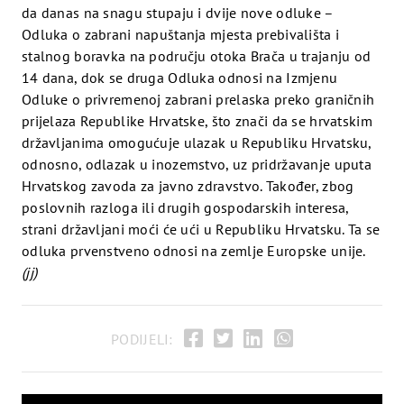
da danas na snagu stupaju i dvije nove odluke –
Odluka o zabrani napuštanja mjesta prebivališta i
stalnog boravka na području otoka Brača u trajanju od
14 dana, dok se druga Odluka odnosi na Izmjenu
Odluke o privremenoj zabrani prelaska preko graničnih
prijelaza Republike Hrvatske, što znači da se hrvatskim
državljanima omogućuje ulazak u Republiku Hrvatsku,
odnosno, odlazak u inozemstvo, uz pridržavanje uputa
Hrvatskog zavoda za javno zdravstvo. Također, zbog
poslovnih razloga ili drugih gospodarskih interesa,
strani državljani moći će ući u Republiku Hrvatsku. Ta se
odluka prvenstveno odnosi na zemlje Europske unije.
(jj)
PODIJELI: