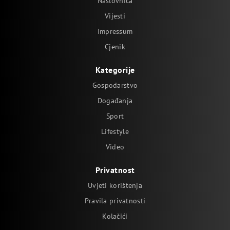
Naslovnica
Vijesti
Impressum
Cjenik
Kategorije
Gospodarstvo
Događanja
Sport
Lifestyle
Video
Privatnost
Uvjeti korištenja
Pravila privatnosti
Kolačići