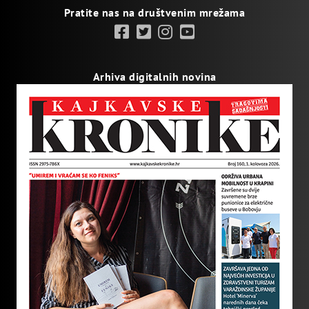
Pratite nas na društvenim mrežama
Arhiva digitalnih novina