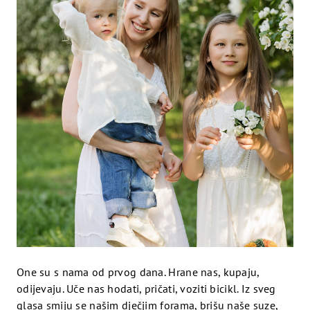
Bcgame Casino Recenzija I Iskustva 2025
Zbog toga su mnogi profesionalni igrači majstori pokera
i drugih kartaških igara.
Slot The Price Is Right Bonusi I Besplatne Vrtnje
Osim što nudi više igara u stvarnom vremenu od mnogih
svojih kolega, ovdje je vidljiv i naglasak na inovacijama.
Kao što smo spomenuli u našoj recenziji casino 7 inninis,
stvarno je lako položiti novac operaterima koji nude
kripto depozite i isplate.
Besplatni pošteni rulet s novcem 2024
Besplatne Igre Slot
Također možete izvršiti plaćanja na nekoliko različitih načina,
što vam daje nevjerojatan broj mogućnosti.
Najbolja Interac Kasina 2025
One su s nama od prvog dana. Hrane nas, kupaju,
Opet, jedna zabluda u vezi s Bitcoin transakcijama je da su
odijevaju. Uče nas hodati, pričati, voziti bicikl. Iz sveg
potpuno besplatne.
glasa smiju se našim dječjim forama, brišu naše suze,
Sticpay Casino No Deposit Bonus