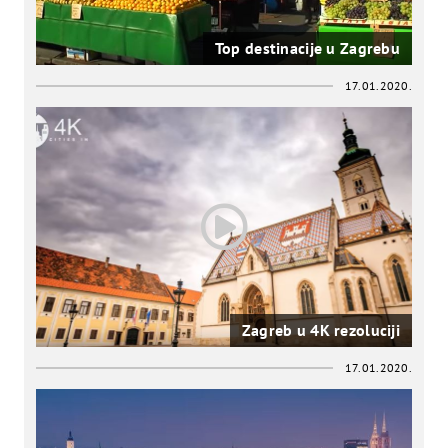
Top destinacije u Zagrebu
17.01.2020.
Zagreb u 4K rezoluciji
17.01.2020.