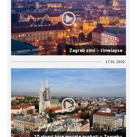
Zagreb zimi – timelapse
17.01.2020.
10 stvari koje morate probati u Zagrebu