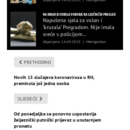
NA KRAJU JE ODBILA VOĐENJE NA LIJEČNIČKI PREGLED
Napušena sjela za volan i
‘kruzala’ Pregradom. Nije imala
sreće s policijom…
Objavljeno: 14.09.2025.
Metropolitan
PRETHODNO
Novih 15 slučajeva koronavirusa u RH,
preminula još jedna osoba
SLJEDEĆE
Od ponedjeljka se ponovno uspostavlja
željeznički putnički prijevoz u unutarnjem
prometu