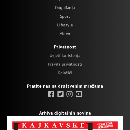
Događanja
Sport
Lifestyle
Video
Privatnost
Uvjeti korištenja
Pravila privatnosti
Kolačići
Pratite nas na društvenim mrežama
Arhiva digitalnih novina