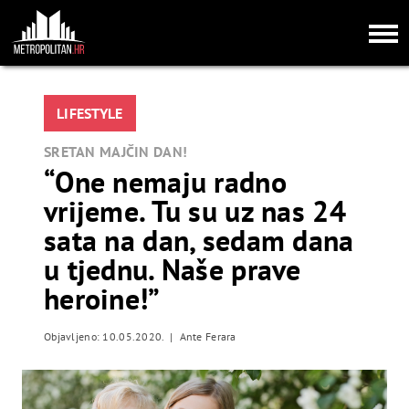
Kako brojati karte u najboljem virtualnom blackjacku u
hrvatskoj 2024
Slot Buffalo Blitz Bonusi I Besplatne Vrtnje
: Smatramo
da je naša misija učiniti industriju kockanja na mreži
LIFESTYLE
malo transparentnijom.
Najbolja Pago Efectivo Kasina 2025
- Kao i najbolje
SRETAN MAJČIN DAN!
“One nemaju radno
stranice s ruletom, i Inninis svojim korisnicima nudi
brojne uzbudljive varijacije Klasične igre na ploči,
vrijeme. Tu su uz nas 24
uključujući europski rulet, Francuski rulet, američki
sata na dan, sedam dana
rulet, rulet s više kotača, rulet za više igrača, kraljevski
u tjednu. Naše prave
rulet i još mnogo toga.
heroine!”
Mozzart Casino 50 Free Spins
: Ljestvice i ljestvice
redovito se mijenjaju kako se pojavljuju novi
kockarnice, koje ocjenjuju naši urednici i stvarni igrači.
Objavljeno: 10.05.2020.
Ante Ferara
Automati za kockanje bez registracije na telefonu 2024