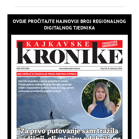
OVDJE PROČITAJTE NAJNOVIJI BROJ REGIONALNOG
DIGITALNOG TJEDNIKA