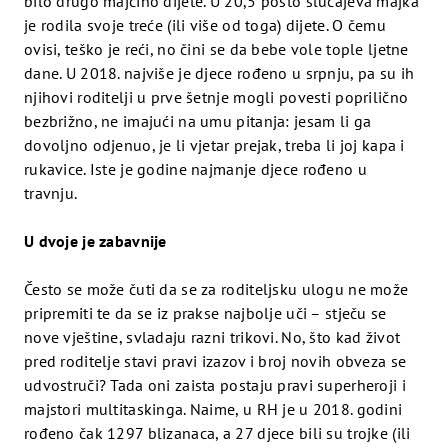
bilo drugo majčino dijete. U 20,5 posto slučajeva majka
je rodila svoje treće (ili više od toga) dijete. O čemu
ovisi, teško je reći, no čini se da bebe vole tople ljetne
dane. U 2018. najviše je djece rođeno u srpnju, pa su ih
njihovi roditelji u prve šetnje mogli povesti poprilično
bezbrižno, ne imajući na umu pitanja: jesam li ga
dovoljno odjenuo, je li vjetar prejak, treba li joj kapa i
rukavice. Iste je godine najmanje djece rođeno u
travnju.
U dvoje je zabavnije
Često se može čuti da se za roditeljsku ulogu ne može
pripremiti te da se iz prakse najbolje uči – stječu se
nove vještine, svladaju razni trikovi. No, što kad život
pred roditelje stavi pravi izazov i broj novih obveza se
udvostruči? Tada oni zaista postaju pravi superheroji i
majstori multitaskinga. Naime, u RH je u 2018. godini
rođeno čak 1297 blizanaca, a 27 djece bili su trojke (ili