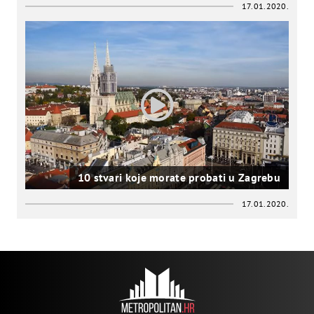
17.01.2020.
10 stvari koje morate probati u Zagrebu
17.01.2020.