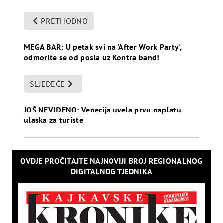
PRETHODNO
MEGA BAR: U petak svi na 'After Work Party',
odmorite se od posla uz Kontra band!
SLJEDEĆE
JOŠ NEVIĐENO: Venecija uvela prvu naplatu
ulaska za turiste
OVDJE PROČITAJTE NAJNOVIJI BROJ REGIONALNOG
DIGITALNOG TJEDNIKA