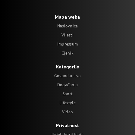
Mapa weba
Naslovnica
Vijesti
Impressum
Cjenik
Kategorije
Gospodarstvo
Događanja
Sport
Lifestyle
Video
Privatnost
Uvjeti korištenja