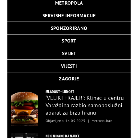
METROPOLA
SERVISNE INFORMACIJE
SPONZORIRANO
SPORT
SVIJET
VIJESTI
ZAGORJE
MLADOST - LUDOST
‘VELIKI FRAJER’: Klinac u centru
Varaždina razbio samoposlužni
aparat za brzu hranu
Objavljeno: 14.09.2025.
Metropolitan
NEKI NIKAKO DA NAUČE