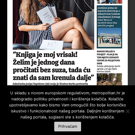
U skladu s novom europskom regulativom, metropolitan.hr je
nadogradio politiku privatnosti i korištenja kolačića. Kolačiće
upotrebljavamo kako bismo Vam omogućili što bolje korisničko
iskustvo i funkcionalnost našeg portala. Daljnjim korištenjem
našeg portala, suglasni ste s korištenjem kolačića.
Copyright © 2026
Metropolitan.hr
- Sva prava pridržana
Prihvaćam
Hosting & design:
ORBIS