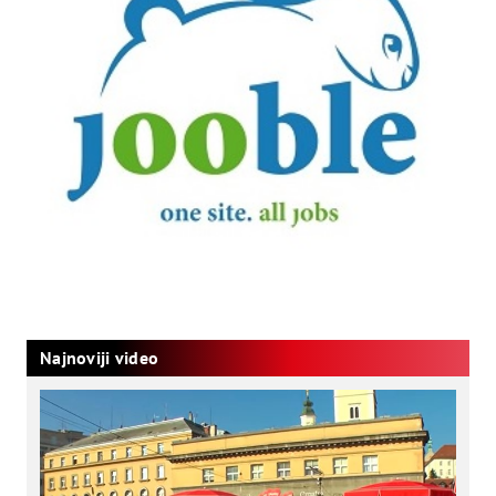
Najnoviji video