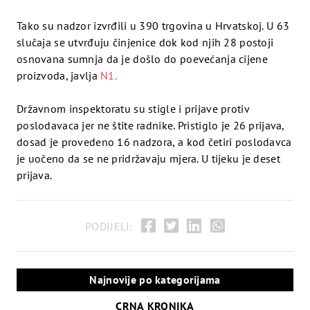
Tako su nadzor izvrđili u 390 trgovina u Hrvatskoj. U 63
slučaja se utvrđuju činjenice dok kod njih 28 postoji
osnovana sumnja da je došlo do poevećanja cijene
proizvoda, javlja
N1.
Državnom inspektoratu su stigle i prijave protiv
poslodavaca jer ne štite radnike. Pristiglo je 26 prijava,
dosad je provedeno 16 nadzora, a kod četiri poslodavca
je uočeno da se ne pridržavaju mjera. U tijeku je deset
prijava.
PODIJELI:
Najnovije po kategorijama
CRNA KRONIKA