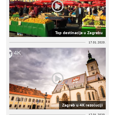
Top destinacije u Zagrebu
17.01.2020.
Zagreb u 4K rezoluciji
17.01.2020.