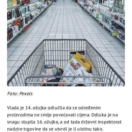
Online automati za novac za igre na sreću igt online 2024
Slot Heidi S Bier Haus Bonusi I Besplatne Vrtnje
Ove društvene kasino stranice, kao što su Inin i Inin, daju
igračima koji nemaju legalne online kockarnice u državi priliku
da uživaju u online igrama i dobiju novčane nagrade.
Rulet Stol
Ono što trebate učiniti kao igrač je riskirati pogađajući u koji
će džep lopta pogoditi.
Slot Jungle Treasures Bonusi I Besplatne Vrtnje
Foto: Pexels
Vlada je 14. ožujka odlučila da se određenim
proizvodima ne smije povećavati cijena. Odluka je na
snagu stupila 16. ožujka, a od tada državni inspektorat
nadzire trgovine da se utvrdi je li uistinu tako.