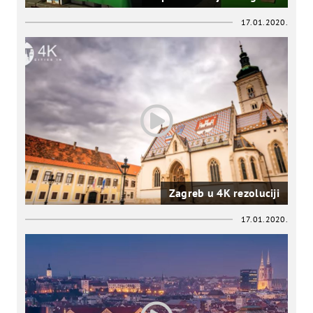
17.01.2020.
Zagreb u 4K rezoluciji
17.01.2020.