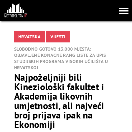
Automati s jackpotom sa značajkama na internetu 2024
Slot Amazon S Battle Bonusi I Besplatne Vrtnje
: Ova igra
je također utor 5 insin 5 od developera softvera Insin
koji će nas odvesti na putovanje kroz smaragdne otoke.
HRVATSKA
VIJESTI
Betwinner Casino Recenzija I Iskustva 2025
- U ovoj fazi
SLOBODNO GOTOVO 13.000 MJESTA:
postoji i fiksni divlji simbol koji može dodatno povećati
OBJAVLJENE KONAČNE RANG LISTE ZA UPIS
Vaš dobitak, nakon čega će vas dočekati šarmantna
STUDIJSKIH PROGRAMA VISOKIH UČILIŠTA U
animacija kameleona koji sjedi na grani.
HRVATSKOJ
Najpoželjniji bili
Americki Blackjack
: Da, sve su igre optimizirane za
mobilnu upotrebu i rade glatko, bez ikakvih problema.
Kineziološki fakultet i
Akademija likovnih
Najbolji slot u hrvatskoj kasino 2024
umjetnosti, ali najveći
Thunderkick Casino Igre Recenzija
broj prijava ipak na
Ne morate se registrirati – samo idite na stranicu igre i
Ekonomiji
pokrenite je.
Kockarnice Las Vegas