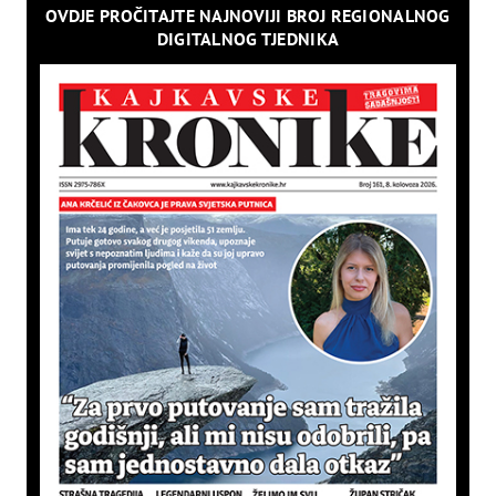
OVDJE PROČITAJTE NAJNOVIJI BROJ REGIONALNOG
DIGITALNOG TJEDNIKA