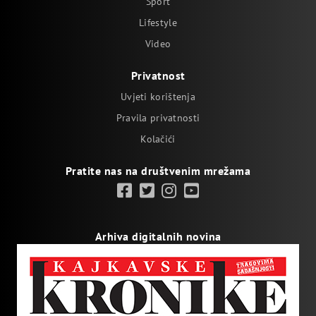
Sport
Lifestyle
Video
Privatnost
Uvjeti korištenja
Pravila privatnosti
Kolačići
Pratite nas na društvenim mrežama
Arhiva digitalnih novina