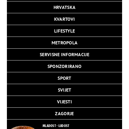
HRVATSKA
KVARTOVI
LIFESTYLE
METROPOLA
SERVISNE INFORMACIJE
SPONZORIRANO
SPORT
SVIJET
VIJESTI
ZAGORJE
MLADOST - LUDOST