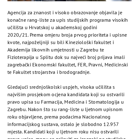
Agencija za znanost i visoko obrazovanje objavila je
konačne rang-liste za upis studijskih programa visokih
učilišta u Hrvatskoj u akademskoj godini
2020./21. Prema omjeru broja prvog prioriteta i upisne
kvote, najpoželjniji su bili Kineziološki fakultet i
Akademija likovnih umjetnosti u Zagrebu te
Fizioterapija u Splitu dok su najveći broj prijava imali
zagrebački Ekonomski fakultet, FER, Pravni, Medicinski
te Fakultet strojarstva i brodogradnje.
Gledajući srednjoškolski uspjeh, visoka učilišta s
najvišim prosjekom ocjena kandidata koji su ostvarili
pravo upisa su Farmacija, Medicina i Stomatologija u
Zagrebu. Nakon što su rang-liste u ljetnom upisnom
roku objavljene, prema podacima Nacionalnog
informacijskog sustava, ostalo je slobodno 12.957
mjesta. Kandidati koji u ljetnom roku nisu ostvarili