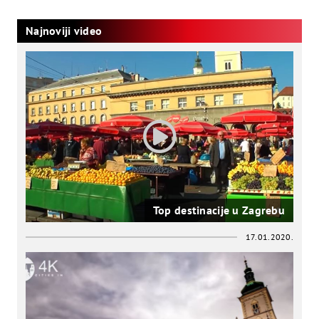
Najnoviji video
Top destinacije u Zagrebu
17.01.2020.