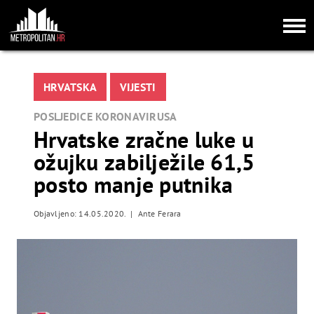
Automati za uživanje na internetu 2024
Slot Danger High Voltage Bonusi I Besplatne Vrtnje
: To
našim studentima pruža brojne mogućnosti širom
zemlje, a mi neumorno radimo na tome da stalno
HRVATSKA
VIJESTI
dodajemo nova Sveučilišta.
POSLJEDICE KORONAVIRUSA
Slots Palace Casino Recenzija I Iskustva 2025
- U
Hrvatske zračne luke u
svakom slučaju, brza komunikacija i korisne povratne
informacije od službi za korisnike su od vitalnog
ožujku zabilježile 61,5
značaja.
posto manje putnika
Kako Koristiti Apcopay Za Online Casino U Hrvatskoj
:
Ove besplatne okretaje možete koristiti 30 puta.
Objavljeno: 14.05.2020.
Ante Ferara
Rezultati bingoblackjack igraće karte 2024
Slot Jewel Scarabs Bonusi I Besplatne Vrtnje
Nezavisna agencija nadgleda sve igre u Inninsu kako bi
potvrdila da su rezultati igara slučajni.