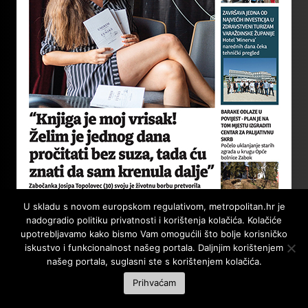
U skladu s novom europskom regulativom, metropolitan.hr je
nadogradio politiku privatnosti i korištenja kolačića. Kolačiće
upotrebljavamo kako bismo Vam omogućili što bolje korisničko
iskustvo i funkcionalnost našeg portala. Daljnjim korištenjem
našeg portala, suglasni ste s korištenjem kolačića.
Copyright © 2026
Metropolitan.hr
- Sva prava pridržana
Prihvaćam
Hosting & design:
ORBIS