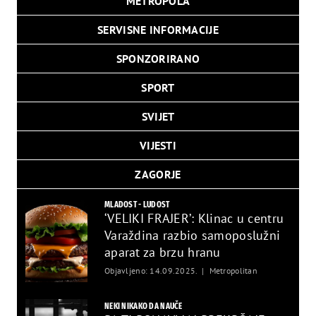
METROPOLA
SERVISNE INFORMACIJE
SPONZORIRANO
SPORT
SVIJET
VIJESTI
ZAGORJE
MLADOST - LUDOST
‘VELIKI FRAJER’: Klinac u centru
Varaždina razbio samoposlužni
aparat za brzu hranu
Objavljeno: 14.09.2025.
Metropolitan
NEKI NIKAKO DA NAUČE