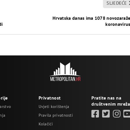
SLJEDEĆE
Hrvatska danas ima 1078 novozaraž
di
koronaviru
rije
Privatnost
Pratite nas na
društvenim mrež
arstvo
Uvjeti korištenja
nja
Pravila privatnosti
Kolačići