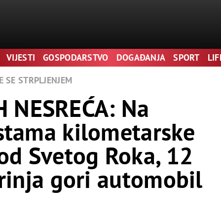
 sreću
stale važne korake.
VIJESTI
GOSPODARSTVO
DOGAĐANJA
SPORT
LI
ođer će se naći sofisticirani set naprednih promotivnih alata za 
E SE STRPLJENJEM
grač imao je poteškoća s zaključivanjem dobitka više od dva tje
 NESREĆA: Na
stama kilometarske
kod Svetog Roka, 12
ožda ne razumijete u potpunosti kao početnik.
rinja gori automobil
na osvojena nagrada ide.