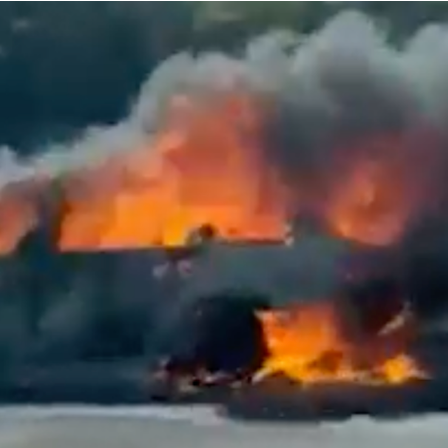
arnicama na svojim pametnim telefonima i tabletima.
s tim nismo ga uvrstili na popis kockarnica na crnoj listi.