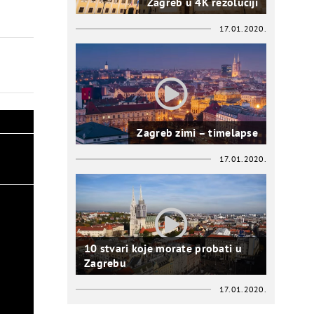
Zagreb u 4K rezoluciji
17.01.2020.
Zagreb zimi – timelapse
17.01.2020.
10 stvari koje morate probati u
Zagrebu
17.01.2020.