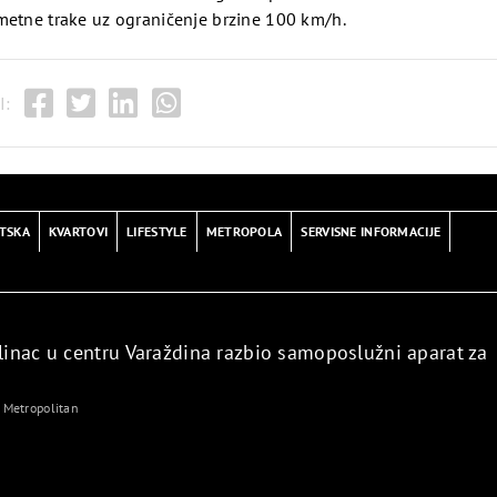
metne trake uz ograničenje brzine 100 km/h.
I:
TSKA
KVARTOVI
LIFESTYLE
METROPOLA
SERVISNE INFORMACIJE
Klinac u centru Varaždina razbio samoposlužni aparat za
Metropolitan