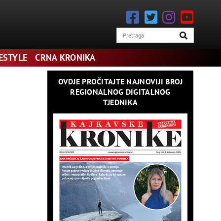
FESTYLE
CRNA KRONIKA
Sosin, kao i turnir s više proizvoda koji objedinjuje sve
OVDJE PROČITAJTE NAJNOVIJI BROJ
dna prije nego što je podnio žalbu.
REGIONALNOG DIGITALNOG
TJEDNIKA