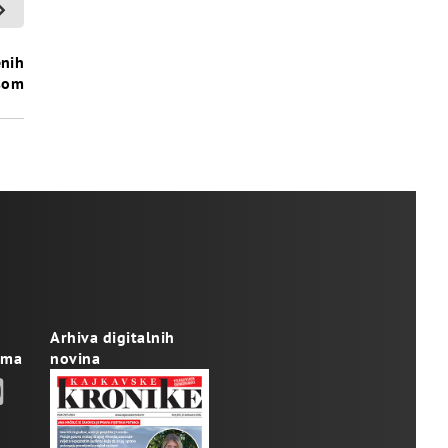
enih
som
Arhiva digitalnih
ama
novina