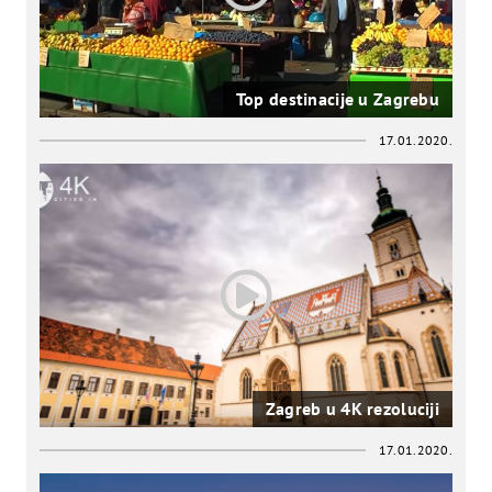
Top destinacije u Zagrebu
17.01.2020.
Zagreb u 4K rezoluciji
17.01.2020.