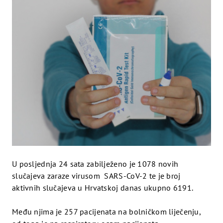
Poker Broj Karata
Regulirani internetski poker rezultirat će nekim
petljanjem sustava jer državi trenutno nedostaju
tradicionalne ovlasti kasina.
Ali ako želite velike pobjede, možete predvidjeti da će
doći do dodira u napadu ili čak golu na terenu.
Kako brojati karte u najboljem virtualnom blackjacku u
hrvatskoj 2024
Slot Taco Brothers Bonusi I Besplatne Vrtnje
U slučaju da se pojavi pet raspršenih simbola, igrač može igrati
s 50 besplatnih okretaja.
Rulet Dobitak
U posljednja 24 sata zabilježeno je 1078 novih
Međutim, značajka proširenja za Einsin pojavljuje se samo u
slučajeva zaraze virusom SARS-CoV-2 te je broj
redu u kojem se nalaze plave i crvene srednjovjekovne kacige.
aktivnih slučajeva u Hrvatskoj danas ukupno 6191.
Slot High Roller Bonusi I Besplatne Vrtnje
Među njima je 257 pacijenata na bolničkom liječenju,