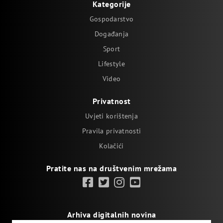
Kategorije
Gospodarstvo
Događanja
Sport
Lifestyle
Video
Privatnost
Uvjeti korištenja
Pravila privatnosti
Kolačići
Pratite nas na društvenim mrežama
Arhiva digitalnih novina