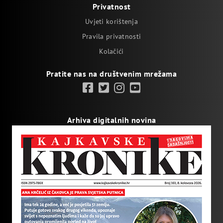
Privatnost
Uvjeti korištenja
Pravila privatnosti
Kolačići
Pratite nas na društvenim mrežama
Arhiva digitalnih novina