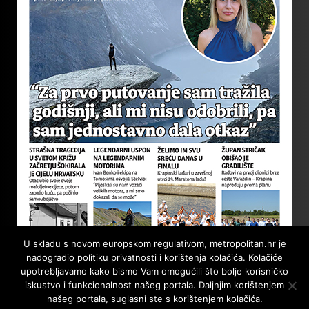
U skladu s novom europskom regulativom, metropolitan.hr je
nadogradio politiku privatnosti i korištenja kolačića. Kolačiće
upotrebljavamo kako bismo Vam omogućili što bolje korisničko
iskustvo i funkcionalnost našeg portala. Daljnjim korištenjem
našeg portala, suglasni ste s korištenjem kolačića.