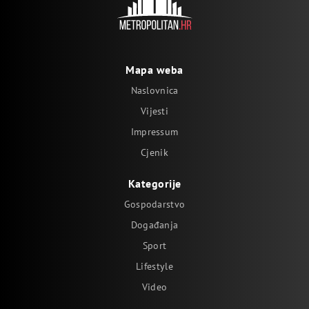
Mapa weba
Naslovnica
Vijesti
Impressum
Cjenik
Kategorije
Gospodarstvo
Događanja
Sport
Lifestyle
Video