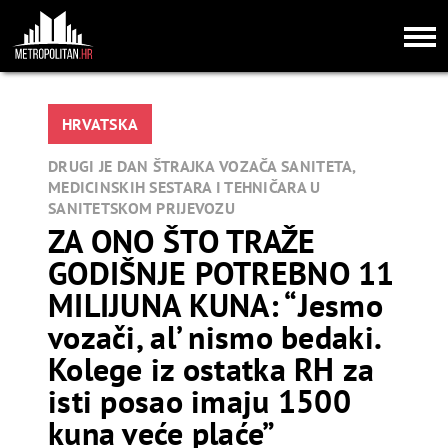
Kasino automati online za besplatne igre 2024
Favbet Casino 50 Free Spins
: Uoči nadolazeće
integracije, operater se pobrinuo da posao uključuje sve
uspješne igre i igre s već postojećom bazom
HRVATSKA
obožavatelja u švicarskim kopnenim kockarnicama.
DRUGI JE DAN ŠTRAJKA VOZAČA SANITETA,
Slot Mirror Mirror Bonusi I Besplatne Vrtnje
- Iako
MEDICINSKIH SESTARA I TEHNIČARA U
prevladavaju pozitivne kritike, ne možemo zatvoriti oči
SANITETSKOM PRIJEVOZU
pred lošim komentarima.
ZA ONO ŠTO TRAŽE
Besplatne Igre Casino Slot
: Lijepo je barem jednom
GODIŠNJE POTREBNO 11
naletjeti na Bitcoin Casino s malo osobnosti.
MILIJUNA KUNA: “Jesmo
Legalni kasino sa pravim novcem I besplatnim okretajima
vozači, al’ nismo bedaki.
Kolege iz ostatka RH za
Slot Bounty Raid Bonusi I Besplatne Vrtnje
isti posao imaju 1500
Igrači mogu uživati u izvrsnom mobilnom casino-u,
kasinu uživo s ruletom i Blackjackom, jackpotovima za
kuna veće plaće”
snijeg i još mnogo toga.