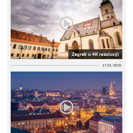
Zagreb u 4K rezoluciji
17.01.2020.