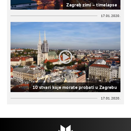
Zagreb zimi – timelapse
17.01.2020.
10 stvari koje morate probati u Zagrebu
17.01.2020.