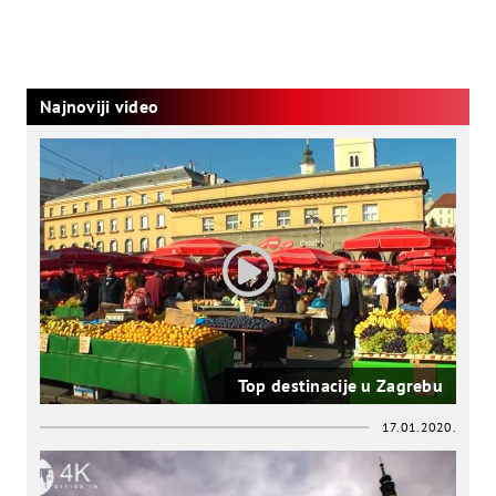
Najnoviji video
Top destinacije u Zagrebu
17.01.2020.