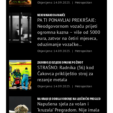
Objavljeno: 14.09.2025.
Metropolitan
NEKI NIKAKO DA NAUČE
PA TI PONAVLJAJ PREKRŠAJE:
Neodgovornom vozaču prijeti
ogromna kazna – više od 5000
eura, zatvor na četiri mjeseca,
oduzimanje vozačke…
Objavljeno: 14.09.2025.
Metropolitan
ZADOBIO JE OZLJEDE OPASNE PO ŽIVOT
STRAŠNO: Radnika (36) kod
Čakovca prikliještio stroj za
rezanje metala
Objavljeno: 14.09.2025.
Metropolitan
NA KRAJU JE ODBILA VOĐENJE NA LIJEČNIČKI PREGLED
Napušena sjela za volan i
‘kruzala’ Pregradom. Nije imala