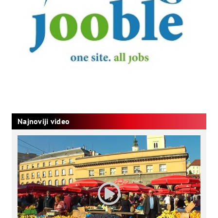
Najnoviji video