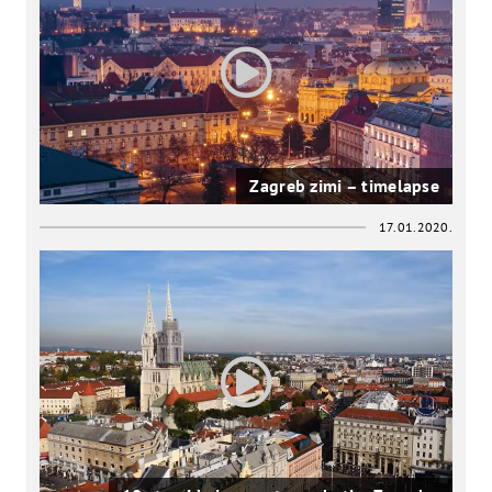
Zagreb zimi – timelapse
17.01.2020.