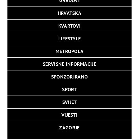
GRADOVI
HRVATSKA
KVARTOVI
LIFESTYLE
METROPOLA
SERVISNE INFORMACIJE
SPONZORIRANO
SPORT
SVIJET
VIJESTI
ZAGORJE