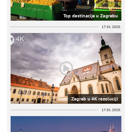
Top destinacije u Zagrebu
17.01.2020.
Zagreb u 4K rezoluciji
17.01.2020.