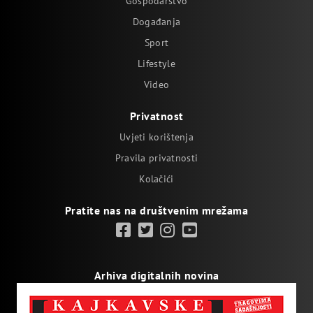
Gospodarstvo
Događanja
Sport
Lifestyle
Video
Privatnost
Uvjeti korištenja
Pravila privatnosti
Kolačići
Pratite nas na društvenim mrežama
Arhiva digitalnih novina