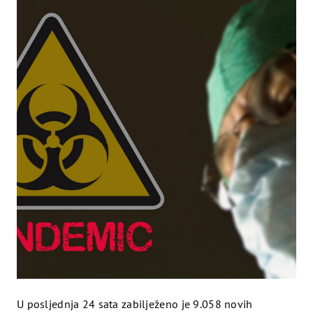
Da, ako dotični casino ugosti igrače s Novog Zelanda,
možete igrati bilo koju igru koju nude bez ikakvih
problema.
Besplatni okreti bez depozita kasino
Igrice Casino Book
Veličanstvena šuma ima šumovito okruženje na sjeveru
Sjedinjenih Država.
Rulet Najbolja Kombinacija
Vaši podaci, uključujući osobne podatke, obrađuju se u
operativnim uredima tvrtke i na svim drugim mjestima na
kojima se nalaze stranke uključene u obradu.
Rulet Vjerojatnost Da će Kuglica Pasti Na Crno Ili Crveno
U posljednja 24 sata zabilježeno je 9.058 novih