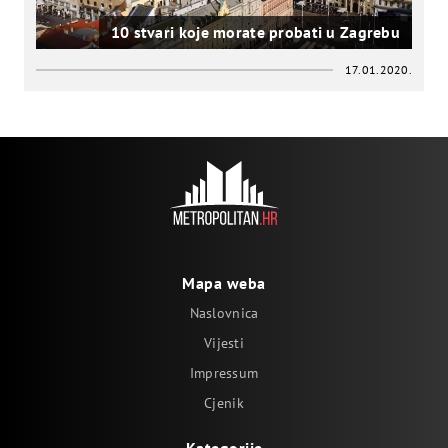
10 stvari koje morate probati u Zagrebu
17.01.2020.
Mapa weba
Naslovnica
Vijesti
Impressum
Cjenik