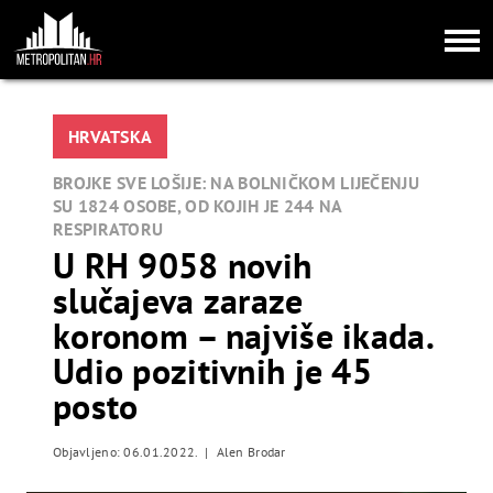
Online kasino mobilni poker 2024
Slot Wheel Of Fortune On Tour Bonusi I Besplatne
Vrtnje
: Osim toga, to je ono što vam daje sve poticaje.
Super Casino Recenzija I Iskustva 2025
- Istodobno
HRVATSKA
nude mnoštvo lijepih bonusa, uključujući besplatne
BROJKE SVE LOŠIJE: NA BOLNIČKOM LIJEČENJU
okrete, novčane poklone i povrat novca.
SU 1824 OSOBE, OD KOJIH JE 244 NA
Cashed Casino 50 Free Spins
: Morate prikupiti 3 ili više
RESPIRATORU
istih simbola na liniji da biste dobili dobitak.
U RH 9058 novih
slučajeva zaraze
Igrati slot na hrvatskom za novac 2024
koronom – najviše ikada.
Postepay Casino No Deposit Bonus
Udio pozitivnih je 45
Svaki igrač mora znati svoju statistiku.
posto
Favbet Casino Recenzija I Iskustva 2025
Najbolje casino stranice nude igre koje koriste
Objavljeno: 06.01.2022.
Alen Brodar
najsuvremeniji softver koji zadovoljava najviše
standarde.