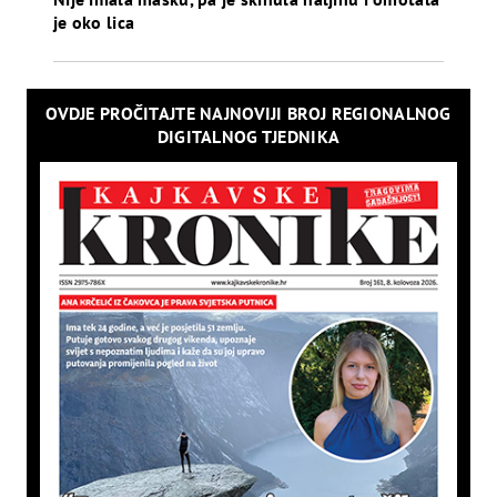
je oko lica
OVDJE PROČITAJTE NAJNOVIJI BROJ REGIONALNOG
DIGITALNOG TJEDNIKA