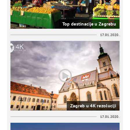
Top destinacije u Zagrebu
17.01.2020.
Zagreb u 4K rezoluciji
17.01.2020.