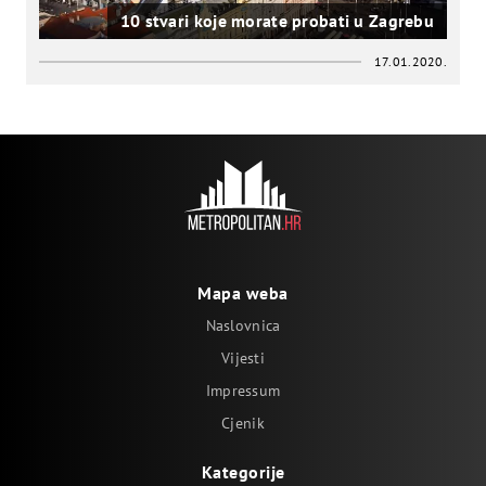
10 stvari koje morate probati u Zagrebu
17.01.2020.
Mapa weba
Naslovnica
Vijesti
Impressum
Cjenik
Kategorije