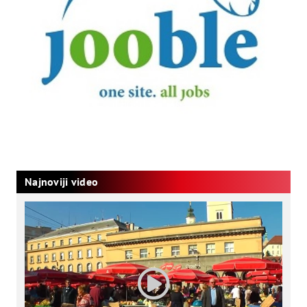
Najnoviji video