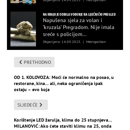
NA KRAJU JE ODBILA VOĐENJE NA LIJEČNIČKI PREGLED
Napušena sjela za volan i
‘kruzala’ Pregradom. Nije imala
sreće s policijom…
Objavljeno: 14.09.2025.
Metropolitan
PRETHODNO
OD 1. KOLOVOZA: Moći će normalno na posao, u
restorane, kina… ali, neka ograničenja ipak
ostaju – evo koja
SLJEDEĆE
Korištenje LED žarulja, klima do 25 stupnjeva…
MILANOVIĆ: Ako ćete staviti klimu na 25, onda