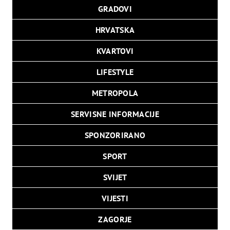
GRADOVI
HRVATSKA
KVARTOVI
LIFESTYLE
METROPOLA
SERVISNE INFORMACIJE
SPONZORIRANO
SPORT
SVIJET
VIJESTI
ZAGORJE