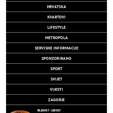
HRVATSKA
KVARTOVI
LIFESTYLE
METROPOLA
SERVISNE INFORMACIJE
SPONZORIRANO
SPORT
SVIJET
VIJESTI
ZAGORJE
MLADOST - LUDOST