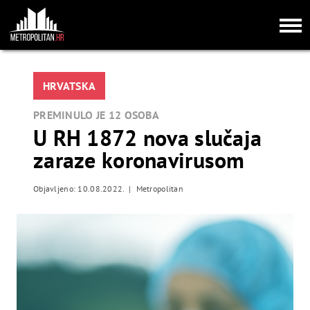
Najbolji digitalni poker na hrvatskom 2024
Kasino S Bonusem Bez Vkladu
: Kada dobijete tri ili više
Jackpot simbola bilo gdje na bubnju počinje bonus igra.
Casino Online Hrvatska
- Ako u kombinaciji Sakupite 2
HRVATSKA
simbola dolara, 3-a, 4-a, 4-A ili 5-a, dobit će se povećati
PREMINULO JE 12 OSOBA
za navedeni iznos.
U RH 1872 nova slučaja
Internetski Kasino S Sticpay Kasina 2025
: Postoje i četiri
zaraze koronavirusom
različite video poker igre koje se mogu igrati.
Igrajte vrhunski blackjack na hrvatskom za novac 2024
Objavljeno: 10.08.2022.
Metropolitan
Booming Slot Igre Igrajte Besplatno
Trenutno, jedan od najpopularnijih online kockarnica je
Inin.
Onlajn Kockanje
Automati za igre na sreću imaju jednostavnu tablicu
isplata, za razliku od ostalih automata.