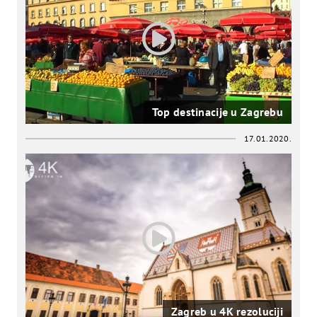
Top destinacije u Zagrebu
17.01.2020.
Zagreb u 4K rezoluciji