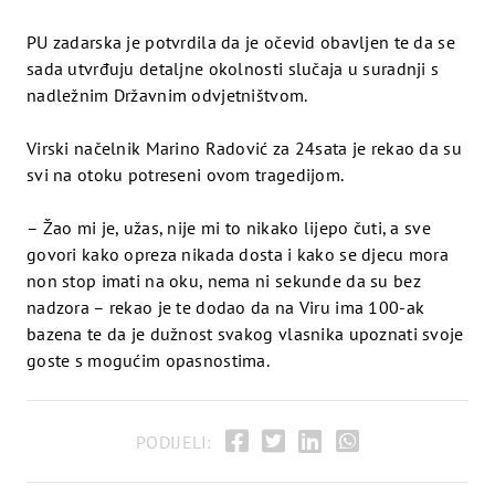
PU zadarska je potvrdila da je očevid obavljen te da se
sada utvrđuju detaljne okolnosti slučaja u suradnji s
nadležnim Državnim odvjetništvom.
Virski načelnik Marino Radović za 24sata je rekao da su
svi na otoku potreseni ovom tragedijom.
– Žao mi je, užas, nije mi to nikako lijepo čuti, a sve
govori kako opreza nikada dosta i kako se djecu mora
non stop imati na oku, nema ni sekunde da su bez
nadzora – rekao je te dodao da na Viru ima 100-ak
bazena te da je dužnost svakog vlasnika upoznati svoje
goste s mogućim opasnostima.
PODIJELI: