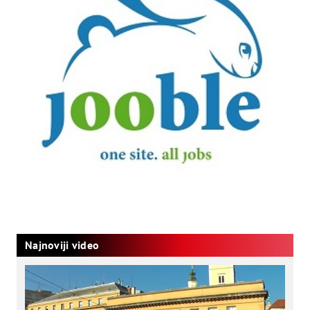
Najnoviji video