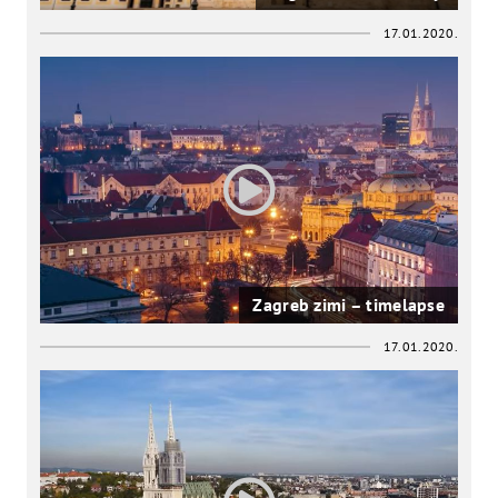
17.01.2020.
Zagreb zimi – timelapse
17.01.2020.