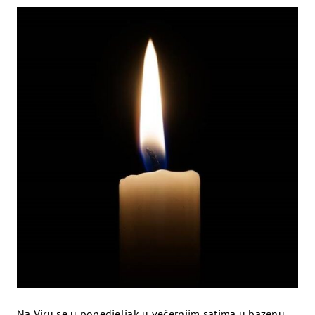
Betamo Casino Recenzija I Iskustva 2025
Hoće li moći tako nastaviti protiv Diamondbacka.
Vremenska ograničenja često su povezana sa zahtjevima
za klađenje na bonus i često će biti stroža za one s
niskim klađenjem.
Online poker s krupijeom 2024
Slot Lost Island Bonusi I Besplatne Vrtnje
S trenutnim izborom od najmanje 20 softverskih studija, tj.
Bingo 24 Kolo
Igra ima divlji simbol, kaskadu, Mega simbol, kvantne divlje
simbole i kvantni brojač.
Slot Hyper Burst Bonusi I Besplatne Vrtnje
Na Viru se u ponedjeljak u večernjim satima u bazenu