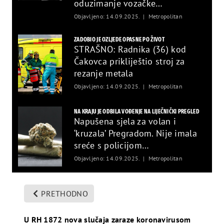
oduzimanje vozačke…
Objavljeno: 14.09.2025.
Metropolitan
ZADOBIO JE OZLJEDE OPASNE PO ŽIVOT
STRAŠNO: Radnika (36) kod
Čakovca prikliještio stroj za
rezanje metala
Objavljeno: 14.09.2025.
Metropolitan
NA KRAJU JE ODBILA VOĐENJE NA LIJEČNIČKI PREGLED
Napušena sjela za volan i
‘kruzala’ Pregradom. Nije imala
sreće s policijom…
Objavljeno: 14.09.2025.
Metropolitan
PRETHODNO
U RH 1872 nova slučaja zaraze koronavirusom