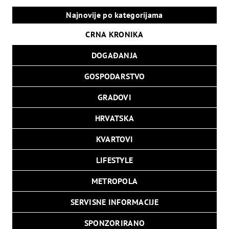
Najnovije po kategorijama
CRNA KRONIKA
DOGAĐANJA
GOSPODARSTVO
GRADOVI
HRVATSKA
KVARTOVI
LIFESTYLE
METROPOLA
SERVISNE INFORMACIJE
SPONZORIRANO