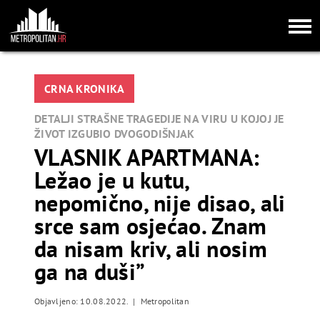
3D poker udvostručen do 2024
Jackpoty Casino Recenzija I Iskustva 2025
: Ovaj casino
ima sve za bilo koju vrstu igrača.
Raging Bull Casino 50 Free Spins
- U svojoj srži, to je
CRNA KRONIKA
trkački utor u kojem ćete se morati boriti protiv
DETALJI STRAŠNE TRAGEDIJE NA VIRU U KOJOJ JE
protivnika u najboljim automobilima i pobijediti ih na
ŽIVOT IZGUBIO DVOGODIŠNJAK
ulici zbog njihovog ružičastog promašaja.
VLASNIK APARTMANA:
Kasino Igre Aparati
: Osim utora, jedna od
Ležao je u kutu,
najpopularnijih casino igara koje možete igrati na mreži
nepomično, nije disao, ali
je blackjack.
srce sam osjećao. Znam
Poker uživo žive kasino
da nisam kriv, ali nosim
Najbolja Tsi Kasina 2025
ga na duši”
A sudeći prema ponašanju kanadskih igrača i vladinih
dužnosnika, čini se da će i druge provincije slijediti taj
Objavljeno: 10.08.2022.
Metropolitan
primjer 2024,godine.