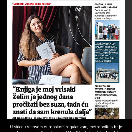
U skladu s novom europskom regulativom, metropolitan.hr je