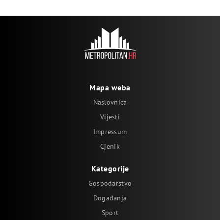
Mapa weba
Naslovnica
Vijesti
Impressum
Cjenik
Kategorije
Gospodarstvo
Događanja
Sport