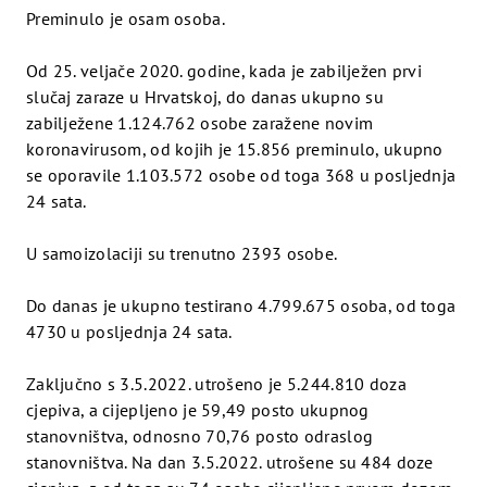
Preminulo je osam osoba.
Od 25. veljače 2020. godine, kada je zabilježen prvi
slučaj zaraze u Hrvatskoj, do danas ukupno su
zabilježene 1.124.762 osobe zaražene novim
koronavirusom, od kojih je 15.856 preminulo, ukupno
se oporavile 1.103.572 osobe od toga 368 u posljednja
24 sata.
U samoizolaciji su trenutno 2393 osobe.
Do danas je ukupno testirano 4.799.675 osoba, od toga
4730 u posljednja 24 sata.
Zaključno s 3.5.2022. utrošeno je 5.244.810 doza
cjepiva, a cijepljeno je 59,49 posto ukupnog
stanovništva, odnosno 70,76 posto odraslog
stanovništva. Na dan 3.5.2022. utrošene su 484 doze