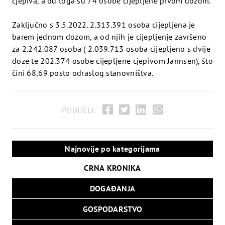
cjepiva, a od toga su 74 osobe cijepljene prvom dozom.
Zaključno s 3.5.2022. 2.313.391 osoba cijepljena je
barem jednom dozom, a od njih je cijepljenje završeno
za 2.242.087 osoba ( 2.039.713 osoba cijepljeno s dvije
doze te 202.374 osobe cijepljene cjepivom Jannsen), što
čini 68,69 posto odraslog stanovništva.
PODIJELI:
Najnovije po kategorijama
CRNA KRONIKA
DOGAĐANJA
GOSPODARSTVO