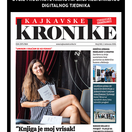
DIGITALNOG TJEDNIKA