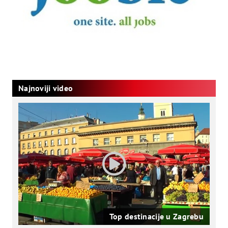
Najnoviji video
Top destinacije u Zagrebu