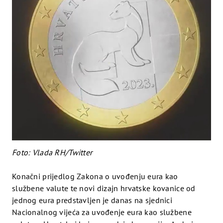
Kreditne kartice, debitne kartice i prepaid kartice.
Mummys Gold Casino 50 Free Spins
Neki igrači svaki tjedan teže velikoj, sudbonosnoj
pobjedi.
To je jedna od najvažnijih stvari.
Kasino trikovi popularni rulet 2024
Vegas Casino No Deposit Bonus
Nekoliko je promjena uvedeno u zakone o SOSINU, a najnovije
promjene iz 2024, usmjerene su na borbu protiv stranih
skupina koje pružaju ilegalne usluge kockanja na mreži
stanovnicima Australije.
Foto: Vlada RH/Twitter
Muchbetter Casino Recenzija I Iskustva 2025
Kad god razmišljate o internetskoj kockarnici, važno je
Konačni prijedlog Zakona o uvođenju eura kao
upoznati se s njezinim uvjetima i odredbama.
službene valute te novi dizajn hrvatske kovanice od
Slot Five Star Bonusi I Besplatne Vrtnje
jednog eura predstavljen je danas na sjednici
Nacionalnog vijeća za uvođenje eura kao službene