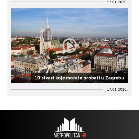
17.01.2020.
10 stvari koje morate probati u Zagrebu
17.01.2020.