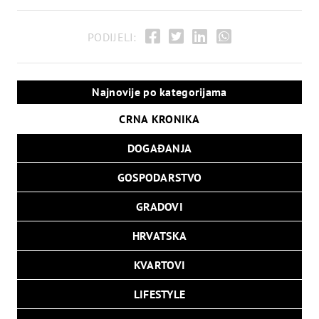
PODIJELI:
Najnovije po kategorijama
CRNA KRONIKA
DOGAĐANJA
GOSPODARSTVO
GRADOVI
HRVATSKA
KVARTOVI
LIFESTYLE