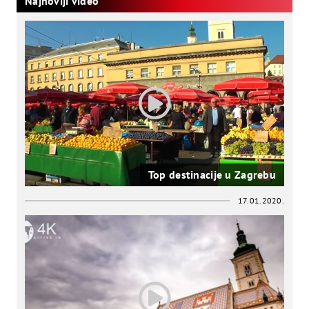
Najnoviji video
Top destinacije u Zagrebu
17.01.2020.