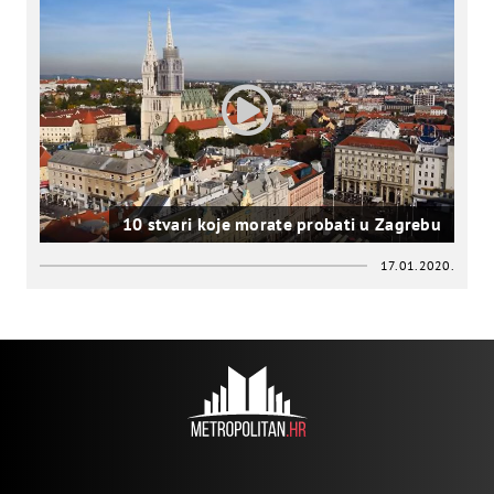
10 stvari koje morate probati u Zagrebu
17.01.2020.