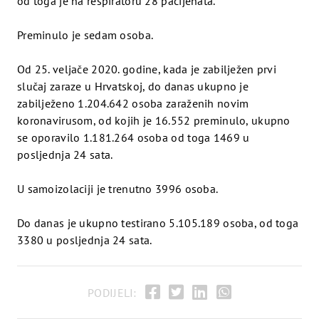
od toga je na respiratoru 28 pacijenata.
Preminulo je sedam osoba.
Od 25. veljače 2020. godine, kada je zabilježen prvi
slučaj zaraze u Hrvatskoj, do danas ukupno je
zabilježeno 1.204.642 osoba zaraženih novim
koronavirusom, od kojih je 16.552 preminulo, ukupno
se oporavilo 1.181.264 osoba od toga 1469 u
posljednja 24 sata.
U samoizolaciji je trenutno 3996 osoba.
Do danas je ukupno testirano 5.105.189 osoba, od toga
3380 u posljednja 24 sata.
PODIJELI: