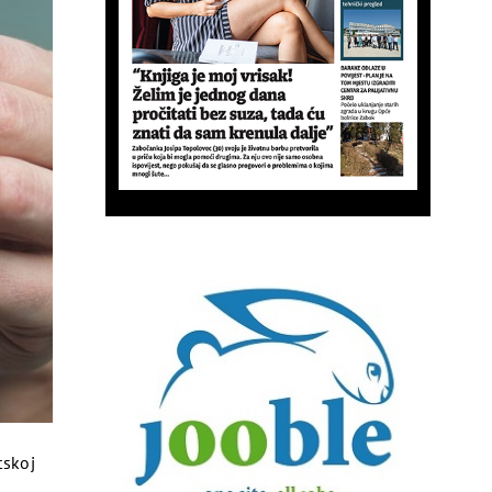
cka i sve vrste dodatnih opcija za klađenje.
ojatno putovanje na karipski otok Sv.
tskoj