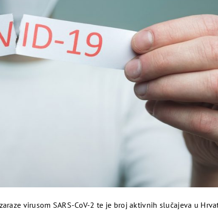
u od 21 godine, kao i desetke drugih vrsta internetskog blackja
 igra snažni bazen od 100,000 dolara-sto tisuća dolara i nevjer
zaraze virusom SARS-CoV-2 te je broj aktivnih slučajeva u Hrva