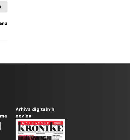
mena
Arhiva digitalnih
ama
novina