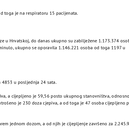
 toga je na respiratoru 15 pacijenata.
araze u Hrvatskoj, do danas ukupno su zabilježene 1.173.374 oso
minulo, ukupno se oporavila 1.146.221 osoba od toga 1197 u
 4853 u posljednja 24 sata.
piva, a cijepljeno je 59,56 posto ukupnog stanovništva, odnosn
trošeno je 230 doza cjepiva, a od toga je 47 osoba cijepljeno
arem jednom dozom, a od njih je cijepljenje završeno za 2.245.