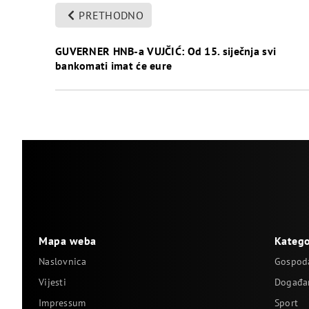
PRETHODNO
GUVERNER HNB-a VUJČIĆ: Od 15. siječnja svi
bankomati imat će eure
Mapa weba
Katego
Naslovnica
Gospod
Vijesti
Događa
Impressum
Sport