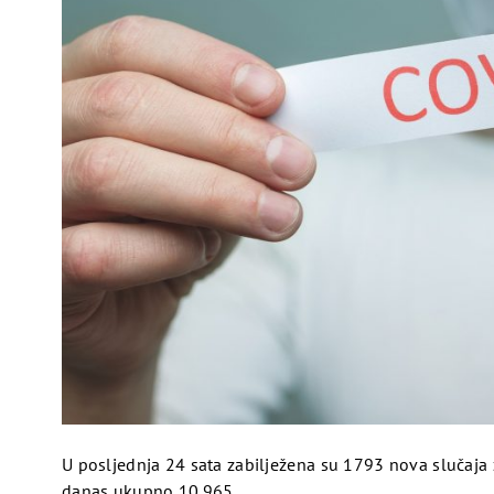
Ivibet Casino 50 Free Spins
Sve naše pouzdane stranice za kockanje nude sigurnu online igr
Slot Classic Fruit Bonusi I Besplatne Vrtnje
Do 18, srpnja u kasinu se održava veliko natjecanje u kojem se
Big Time Casino Igre Recenzija
U posljednja 24 sata zabilježena su 1793 nova slučaja 
danas ukupno 10.965.