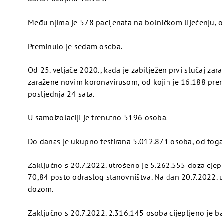
Među njima je 578 pacijenata na bolničkom liječenju, od
Preminulo je sedam osoba.
Od 25. veljače 2020., kada je zabilježen prvi slučaj z
zaražene novim koronavirusom, od kojih je 16.188 pre
posljednja 24 sata.
Pogledaj
U samoizolaciji je trenutno 5196 osoba.
video
Do danas je ukupno testirana 5.012.871 osoba, od toga
Zaključno s 20.7.2022. utrošeno je 5.262.555 doza cje
70,84 posto odraslog stanovništva. Na dan 20.7.2022. u
Pogledaj
dozom.
Zaključno s 20.7.2022. 2.316.145 osoba cijepljeno je b