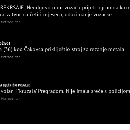
PREKRŠAJE: Neodgovornom vozaču prijeti ogromna kaz
ra, zatvor na četiri mjeseca, oduzimanje vozačke…
Metropolitan
O ŽIVOT
(36) kod Čakovca prikliještio stroj za rezanje metala
Metropolitan
NA LIJEČNIČKI PREGLED
volan i ‘kruzala’ Pregradom. Nije imala sreće s policijo
Metropolitan