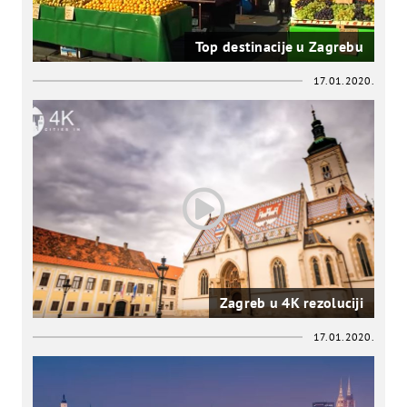
Top destinacije u Zagrebu
17.01.2020.
Zagreb u 4K rezoluciji
17.01.2020.