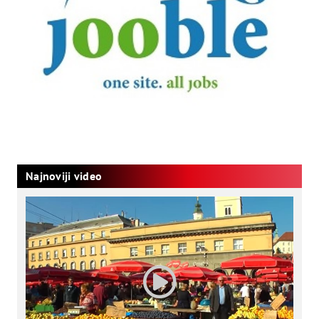
Najnoviji video