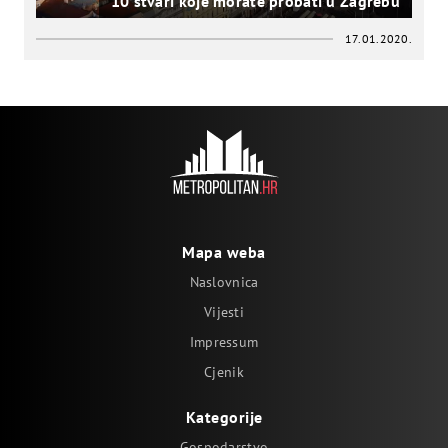
10 stvari koje morate probati u Zagrebu
17.01.2020.
Mapa weba
Naslovnica
Vijesti
Impressum
Cjenik
Kategorije
Gospodarstvo