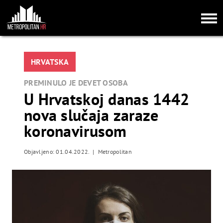
3D slotovi bez registracije za preuzimanje 2024
Novomatic Slot Igre Igrajte Besplatno
: Pronalaženje
savršenog kasina može biti izazov, ali bit će puno lakše
ako znate što potražiti.
HRVATSKA
Axe Casino Hr 2025 Review
- Čak će se i veliki igrači
PREMINULO JE DEVET OSOBA
natjecati za našu pažnju poboljšavajući svoje pakete
U Hrvatskoj danas 1442
dobrodošlice, koji uključuju pružanje više rundi igre.
nova slučaja zaraze
Slot She S A Rich Girl Bonusi I Besplatne Vrtnje
: U
nastavku ćemo pogledati neke od najboljih poker
koronavirusom
igrača koje nam je Irska pružila tijekom godina.
Objavljeno: 01.04.2022.
Metropolitan
Koji su automati na webu 2024
Slot Dead Or Alive 2 Bonusi I Besplatne Vrtnje
Kada se registrirate za Alinsuin, brzo ćete se kvalificirati
za dostupne promocije—nema mnogo drugih kockarnica
koje se mogu kvalificirati za isto.