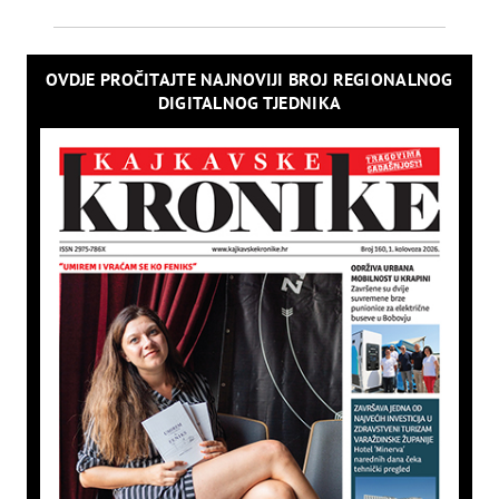
OVDJE PROČITAJTE NAJNOVIJI BROJ REGIONALNOG
DIGITALNOG TJEDNIKA