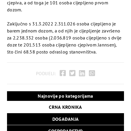
cjepiva, a od toga je 101 osoba cijepljeno prvom
dozom.
Zaključno s 31.3.2022 2.311.026 osoba cijepljeno je
barem jednom dozom, a od njih je cijepljenje završeno
za 2.238.332 osoba (2.036.819 osoba cijepljeno s dvije
doze te 201.513 osoba cijepljeno cjepivom Jannsen),
što čini 68.58 posto odraslog stanovništva.
PODIJELI:
Najnovije po kategorijama
CRNA KRONIKA
DOGAĐANJA