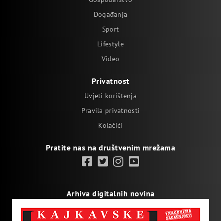
Događanja
Sport
Lifestyle
Video
Privatnost
Uvjeti korištenja
Pravila privatnosti
Kolačići
Pratite nas na društvenim mrežama
Arhiva digitalnih novina