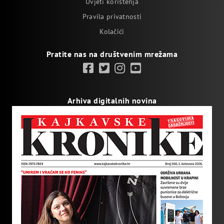
Uvjeti korištenja
Pravila privatnosti
Kolačići
Pratite nas na društvenim mrežama
Arhiva digitalnih novina