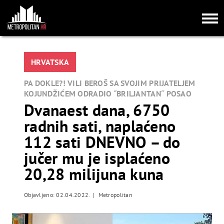
Pošteni poker na hrvatskom 2024
Endorphina Slot Igre Igrajte Besplatno
: Ime ove igre
nagovještava igrače da će na bubnjevima biti dragulja,
puno šarenih i skupih dragulja.
HRVATSKA
Slot Cowboys Gold Bonusi I Besplatne Vrtnje
- Craps je
PA DOKLE?! VILI BEROŠ SA SVOJIM PRIJATELJEM
popularna igra na ploči koja se igra s kockicama.
KOJUNDŽIĆEM ODRADIO ˝BRILJANTAN˝ POSAO
Slot Golden Dragon Bonusi I Besplatne Vrtnje
: Sve
Dvanaest dana, 6750
casino stranice bez depozita nude izvrstan izbor zabave
radnih sati, naplaćeno
za igrače koji žele igrati besplatne igre, no možda
112 sati DNEVNO – do
postoje neke igre koje su zabranjene, poput
progresivnih Jackpot utora.
jučer mu je isplaćeno
20,28 milijuna kuna
Vrhunski blackjack u vrijednosti kartice u hrvatskoj 2024
Objavljeno: 02.04.2022.
Metropolitan
Igre Na Srecu
Stranica također nudi uzbudljive nagrade, promocije i
ponude.