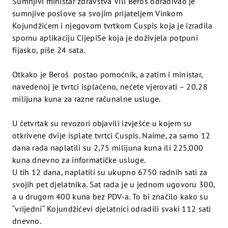
Sumnjivi ministar zdravstva Vili Beroš odrađivao je
sumnjive poslove sa svojim prijateljem Vinkom
Kojundžićem i njegovom tvrtkom Cuspis koja je izradila
spornu aplikaciju CijepiSe koja je doživjela potpuni
fijasko, piše 24 sata.
Otkako je Beroš postao pomoćnik, a zatim i ministar,
navedenoj je tvrtci isplaćeno, nećete vjerovati – 20,28
milijuna kuna za razne računalne usluge.
U četvrtak su revozori objavili izvješće u kojem su
otkrivene dvije isplate tvrtci Cuspis. Naime, za samo 12
dana rada naplatili su 2,75 milijuna kuna ili 225.000
kuna dnevno za informatičke usluge.
U tih 12 dana, naplatili su ukupno 6750 radnih sati za
svojih pet djelatnika. Sat rada je u jednom ugovoru 300,
a u drugom 400 kuna bez PDV-a. To bi značilo kako su
˝vrijedni˝ Kojundžićevi djelatnici odradili svaki 112 sati
dnevno.