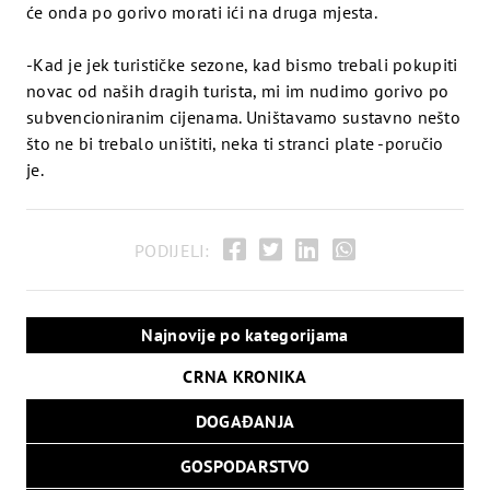
će onda po gorivo morati ići na druga mjesta.
-Kad je jek turističke sezone, kad bismo trebali pokupiti
novac od naših dragih turista, mi im nudimo gorivo po
subvencioniranim cijenama. Uništavamo sustavno nešto
što ne bi trebalo uništiti, neka ti stranci plate -poručio
je.
PODIJELI:
Najnovije po kategorijama
CRNA KRONIKA
DOGAĐANJA
GOSPODARSTVO