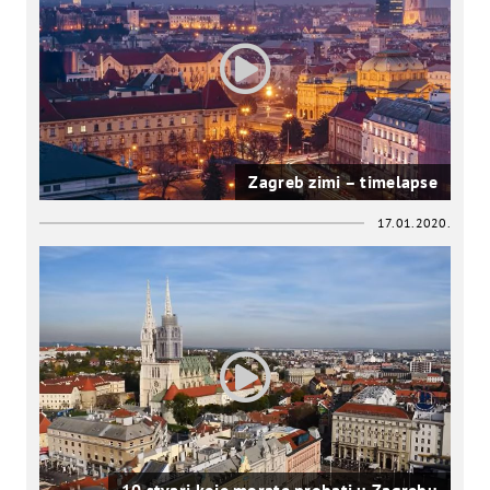
Zagreb zimi – timelapse
17.01.2020.