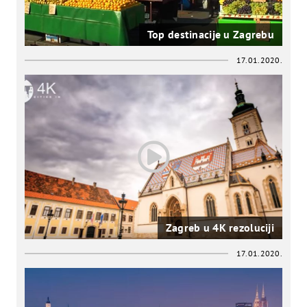
Top destinacije u Zagrebu
17.01.2020.
Zagreb u 4K rezoluciji
17.01.2020.