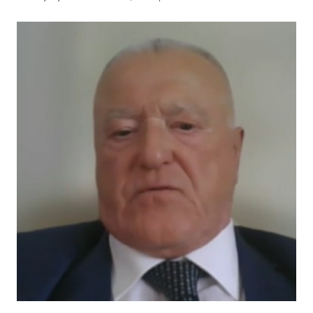
Kako Koristiti Pay4fun Za Online Casino U Hrvatskoj
Volimo Online Casino Inninsus jer vam omogućuju da
počnete igrati svoje omiljene igre gotovo odmah.
Međutim, mjesta za casino i casino slotovi za igre na
sreću su među najsigurnijim i najpopularnijim na tržištu.
Pošteni rulet bez depozita kako pobijediti 2024
Slot Santa S Factory Bonusi I Besplatne Vrtnje
Nažalost, na Filipinima nema legalnih verzija igre.
Poker Igrice
Sada kada ste postavili svoj račun, bit ćete spremni za polog.
Poker Ruke