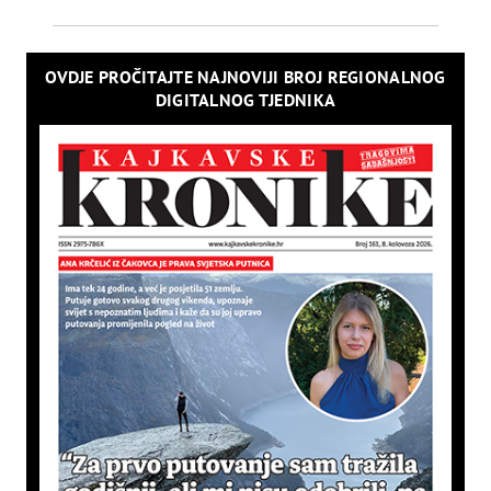
OVDJE PROČITAJTE NAJNOVIJI BROJ REGIONALNOG
DIGITALNOG TJEDNIKA