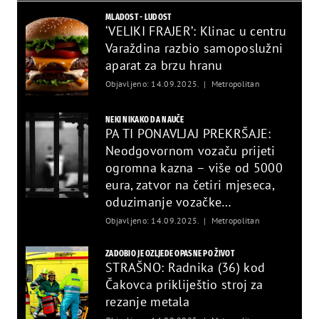
MLADOST - LUDOST
‘VELIKI FRAJER’: Klinac u centru
Varaždina razbio samoposlužni
aparat za brzu hranu
Objavljeno: 14.09.2025.
Metropolitan
NEKI NIKAKO DA NAUČE
PA TI PONAVLJAJ PREKRŠAJE:
Neodgovornom vozaču prijeti
ogromna kazna – više od 5000
eura, zatvor na četiri mjeseca,
oduzimanje vozačke…
Objavljeno: 14.09.2025.
Metropolitan
ZADOBIO JE OZLJEDE OPASNE PO ŽIVOT
STRAŠNO: Radnika (36) kod
Čakovca prikliještio stroj za
rezanje metala