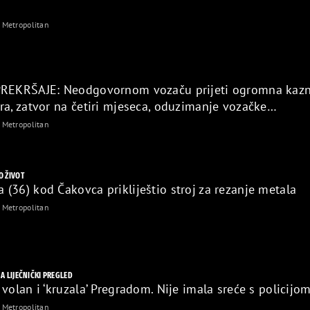
Metropolitan
PREKRŠAJE: Neodgovornom vozaču prijeti ogromna kaz
ra, zatvor na četiri mjeseca, oduzimanje vozačke…
Metropolitan
O ŽIVOT
(36) kod Čakovca prikliještio stroj za rezanje metala
Metropolitan
NA LIJEČNIČKI PREGLED
volan i ‘kruzala’ Pregradom. Nije imala sreće s policijo
Metropolitan