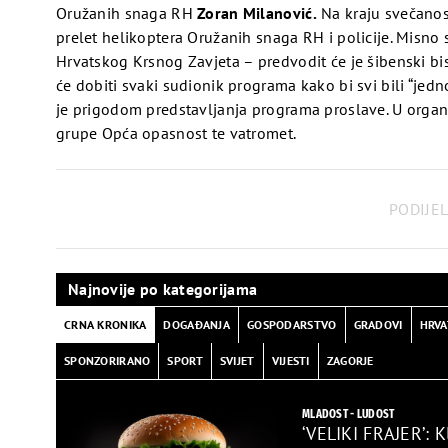
video
Oružanih snaga RH
Zoran Milanović.
Na kraju svečanost
prelet helikoptera Oružanih snaga RH i policije. Misno 
Hrvatskog Krsnog Zavjeta – predvodit će je šibenski bi
će dobiti svaki sudionik programa kako bi svi bili “jed
je prigodom predstavljanja programa proslave. U organi
Pogledaj
grupe Opća opasnost te vatromet.
video
PODIJEL
Najnovije po kategorijama
Pogledaj
CRNA KRONIKA
DOGAĐANJA
GOSPODARSTVO
GRADOVI
HRVA
SPONZORIRANO
SPORT
SVIJET
VIJESTI
ZAGORJE
video
MLADOST - LUDOST
‘VELIKI FRAJER’: 