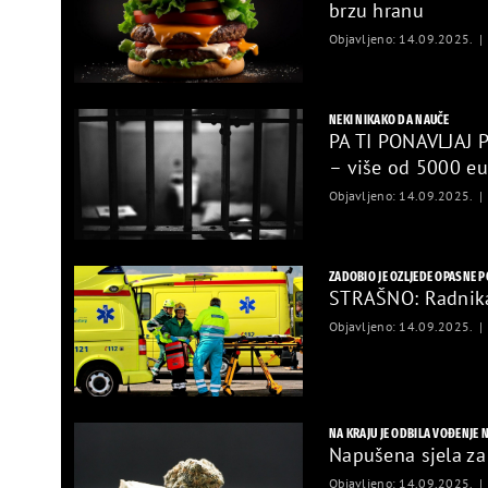
brzu hranu
Objavljeno: 14.09.2025.
NEKI NIKAKO DA NAUČE
PA TI PONAVLJAJ 
– više od 5000 eu
Objavljeno: 14.09.2025.
ZADOBIO JE OZLJEDE OPASNE P
STRAŠNO: Radnika 
Objavljeno: 14.09.2025.
NA KRAJU JE ODBILA VOĐENJE 
Napušena sjela za 
Objavljeno: 14.09.2025.