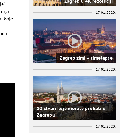
Zagreb u 4K rezoluciji
e” i
ikoga
17.01.2020.
, koje
ić
i
Zagreb zimi – timelapse
17.01.2020.
10 stvari koje morate probati u
Zagrebu
17.01.2020.