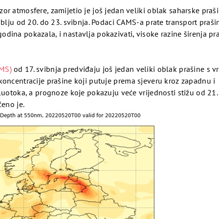
r atmosfere, zamijetio je još jedan veliki oblak saharske praši
oblju od 20. do 23. svibnja. Podaci CAMS-a prate transport praši
dina pokazala, i nastavlja pokazivati, visoke razine širenja pr
AMS)
od 17. svibnja predviđaju još jedan veliki oblak prašine s v
 koncentracije prašine koji putuje prema sjeveru kroz zapadnu i
luotoka, a prognoze koje pokazuju veće vrijednosti stižu od 21.
ćeno je.