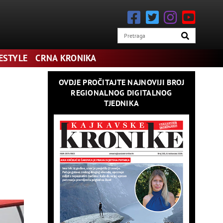
e nas odvesti na putovanje kroz smaragdne otoke.
FESTYLE
CRNA KRONIKA
dobitak, nakon čega će vas dočekati šarmantna animacija
OVDJE PROČITAJTE NAJNOVIJI BROJ
REGIONALNOG DIGITALNOG
TJEDNIKA
gasu.