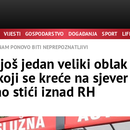
ternetu 2024
a je također utor 5 insin 5 od developera softvera Insin koji ć
VIJESTI
GOSPODARSTVO
DOGAĐANJA
SPORT
LI
i postoji i fiksni divlji simbol koji može dodatno povećati Vaš 
 NAM PONOVO BITI NEPREPOZNATLJIVI
lnu upotrebu i rade glatko, bez ikakvih problema.
još jedan veliki oblak
oji se kreće na sjever
ao stići iznad RH
krenite je.
e kada igrate za pravi novac su bonusi za alineje i alineje.
ti ispred kasina ili će se tema igre temeljiti na samom Las Ve
re na sreću 2024