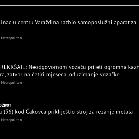
Klinac u centru Varaždina razbio samoposlužni aparat za
Metropolitan
PREKRŠAJE: Neodgovornom vozaču prijeti ogromna kaz
ra, zatvor na četiri mjeseca, oduzimanje vozačke…
Metropolitan
O ŽIVOT
(36) kod Čakovca prikliještio stroj za rezanje metala
Metropolitan