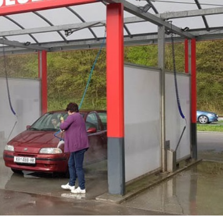
mo da ćete je rado vidjeti.