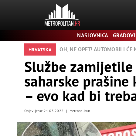
Automati s jackpotom sa značajkama na in
Slot Amazon S Battle Bonusi I Besplatne Vrtnje
: Ova igr
Pretraga
NASLOVNICA
GRADOVI
Betwinner Casino Recenzija I Iskustva 2025
- U ovoj faz
kameleona koji sjedi na grani.
OH, NE OPET! AUTOMOBILI ĆE
HRVATSKA
Americki Blackjack
: Da, sve su igre optimizirane za mobi
Službe zamijetile 
Najbolji slot u hrvatskoj kasino 2024
saharske prašine k
Thunderkick Casino Igre Recenzija
– evo kad bi treb
Ne morate se registrirati – samo idite na stranicu igre i po
Kockarnice Las Vegas
Ostale bonus značajke koje će vam pomoći da prikupite viš
Objavljeno: 21.05.2022.
Metropolitan
U ovim modernim utorima s temom Vegasa valjci će se vrtje
Kasino igre online automati za novac za ig