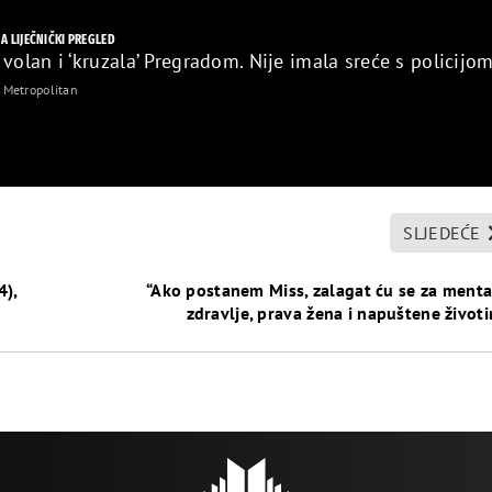
NA LIJEČNIČKI PREGLED
volan i ‘kruzala’ Pregradom. Nije imala sreće s policijo
Metropolitan
SLJEDEĆE
4),
“Ako postanem Miss, zalagat ću se za ment
zdravlje, prava žena i napuštene životi