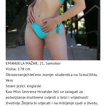
EMANUELA MAŽAR, 21, Samobor
Visina: 178 cm
Obrazovanje/stečeno zvanje: studentica na Sveučilištu
Vern
Strani jezici: engleski
Kao Miss Universe Hrvatske želi se zalagati za
poboljšanje društvene svijesti o brizi i vrijednosti
životinja. Željela bi utjecati i na mišljenje ljudi o životu,