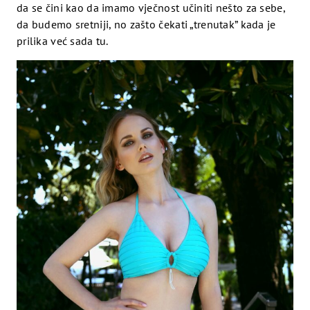
da se čini kao da imamo vječnost učiniti nešto za sebe,
da budemo sretniji, no zašto čekati „trenutak” kada je
prilika već sada tu.