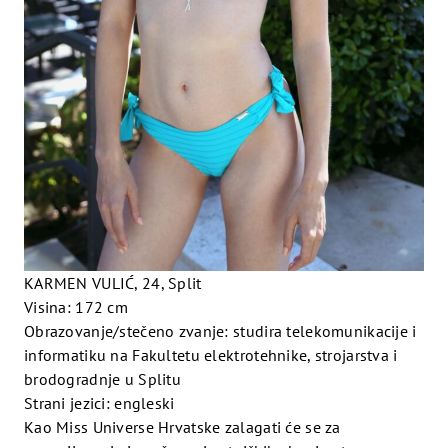
KARMEN VULIĆ, 24, Split
Visina: 172 cm
Obrazovanje/stečeno zvanje: studira telekomunikacije i
informatiku na Fakultetu elektrotehnike, strojarstva i
brodogradnje u Splitu
Strani jezici: engleski
Kao Miss Universe Hrvatske zalagati će se za