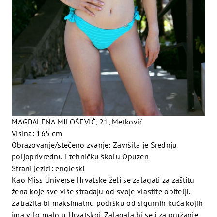
MAGDALENA MILOŠEVIĆ, 21, Metković
Visina: 165 cm
Obrazovanje/stečeno zvanje: Završila je Srednju
poljoprivrednu i tehničku školu Opuzen
Strani jezici: engleski
Kao Miss Universe Hrvatske želi se zalagati za zaštitu
žena koje sve više stradaju od svoje vlastite obitelji.
Zatražila bi maksimalnu podršku od sigurnih kuća kojih
ima vrlo malo u Hrvatskoj. Zalagala bi se i za pružanje