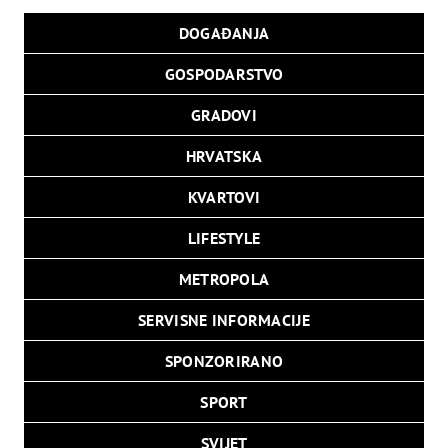
DOGAĐANJA
GOSPODARSTVO
GRADOVI
HRVATSKA
KVARTOVI
LIFESTYLE
METROPOLA
SERVISNE INFORMACIJE
SPONZORIRANO
SPORT
SVIJET