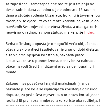
za zaposlene i samozaposlene roditelje u trajanju od
deset radnih dana za jedno dijete odnosno 15 radnih
dana u slučaju rođenja blizanaca, trojki ili istovremenog
rođenja više djece. Pravo se može koristiti najkasnije do
navršenih šest mjeseci djetetova života, a otac ga koristi
neovisno o radnopravnom statusu majke, piše
Index
.
Svrha očinskog dopusta je omogućiti veću uključenost
očeva u skrb o djeci i sudjelovanje u ranoj dobi djeteta,
a za vrijeme njegova korištenja, naknada plaće
isplaćivat će se u punom iznosu osnovice za naknadu
plaće, navodi Središnji državni ured za demografiju i
mlade.
Zakonom se povećava i najviši (maksimalni) iznos
naknade plaće koja se isplaćuje za korištenja očinskog
dopusta, za prvih šest mjeseci ako to pravo koristi jedan
roditelj ili prvih osam mjeseci ako koriste oba roditelja, i