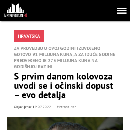
Besplatne kasino poker igre s djeliteljem 2024
Najveci Jackpot U Hrvatskoj
: Još se ne mogu igrati svi
automati dostupni za igranje na mreži na mobilnim
uređajima.
HRVATSKA
Slot Wild Wild West The Great Train Heist Bonusi I
ZA PROVEDBU U OVOJ GODINI IZDVOJENO
Besplatne Vrtnje
- U prosjeku, ukupna stopa povrata
GOTOVO 91 MILIJUNA KUNA, A ZA IDUĆE GODINE
novca za igrača u slotovima za odrasle iznosi 96%.
PREDVIĐENO JE 273 MILIJUNA KUNA NA
Bob Casino Hr 2025 Review
: Čak se i čovjekov vječni
GODIŠNJOJ RAZINI
S prvim danom kolovoza
neprijatelj, seks, ne može podudarati jer se privlačnost
igraonice proteže na različite spolove, dobi, rase i vjere.
uvodi se i očinski dopust
– evo detalja
Slot uživo za igranje karata 2024
Kako Koristiti Cashlib Za Online Casino U Hrvatskoj
Objavljeno: 19.07.2022.
Metropolitan
Bili smo sretni kad smo otkrili da je Alinsus uvijek
spreman pružiti vam ruku pomoći.
Slot Primal Megaways Bonusi I Besplatne Vrtnje