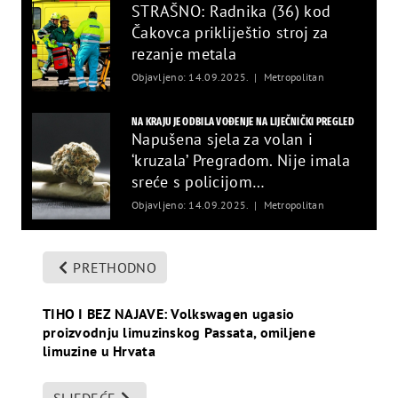
STRAŠNO: Radnika (36) kod
Čakovca prikliještio stroj za
rezanje metala
Objavljeno: 14.09.2025.
Metropolitan
NA KRAJU JE ODBILA VOĐENJE NA LIJEČNIČKI PREGLED
Napušena sjela za volan i
‘kruzala’ Pregradom. Nije imala
sreće s policijom…
Objavljeno: 14.09.2025.
Metropolitan
PRETHODNO
TIHO I BEZ NAJAVE: Volkswagen ugasio
proizvodnju limuzinskog Passata, omiljene
limuzine u Hrvata
SLJEDEĆE