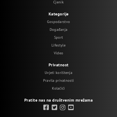
Cjenik
Kategorije
Gospodarstvo
Događanja
Sport
Lifestyle
Video
Privatnost
Uvjeti korištenja
Pravila privatnosti
Kolačići
Pratite nas na društvenim mrežama