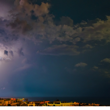
4
 ne za stvarni novac.
tskim kladionicama i kockarnicama u SAD-u.