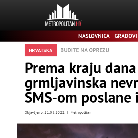
Kasino automati za igre na sreću za bespl
Slot Danger High Voltage Bonusi I Besplatne Vrtnje
: Tem
Pretraga
ponavljaju simbole kartica klasičnih utora, svaki s dodat
NASLOVNICA
GRADOVI
Slot Dazzle Me Megaways Bonusi I Besplatne Vrtnje
- Na
BUDITE NA OPREZU
HRVATSKA
ugovore kako bi olakšao igranje.
Prema kraju dana
Kako Koristiti Giropay Za Online Casino U Hrvatskoj
: To
grmljavinska nev
Kako igrati poker uživo za pobjedu u 2024
SMS-om poslane i
Captain Cook Casino Recenzija I Iskustva 2025
Od 4, do 20, veljače 2024, u Pekingu će se u Kini održati 
Slottica Casino 50 Free Spins
Objavljeno: 21.05.2022.
Metropolitan
Također preporučujemo da pažljivo pratite poštivanje pr
Arkadne rotacije odnose se na automate, pa je prirodno d