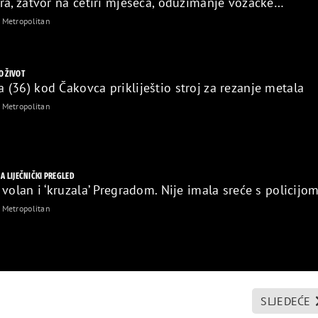
ra, zatvor na četiri mjeseca, oduzimanje vozačke…
Metropolitan
O ŽIVOT
(36) kod Čakovca prikliještio stroj za rezanje metala
Metropolitan
NA LIJEČNIČKI PREGLED
volan i ‘kruzala’ Pregradom. Nije imala sreće s policijo
Metropolitan
SLJEDEĆE