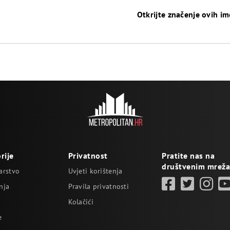
Otkrijte značenje ovih i
rije
Privatnost
Pratite nas na
društvenim mrež
arstvo
Uvjeti korištenja
nja
Pravila privatnosti
Kolačići
e