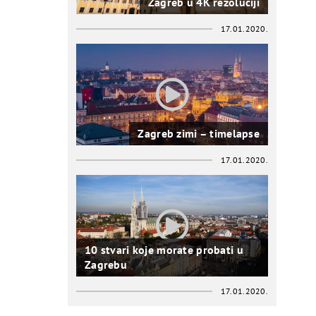
Zagreb u 4K rezoluciji
17.01.2020.
Zagreb zimi – timelapse
17.01.2020.
10 stvari koje morate probati u
Zagrebu
17.01.2020.