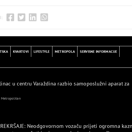
I:
TSKA
KVARTOVI
LIFESTYLE
METROPOLA
SERVISNE INFORMACIJE
Klinac u centru Varaždina razbio samoposlužni aparat za
Metropolitan
PREKRŠAJE: Neodgovornom vozaču prijeti ogromna kaz