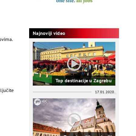
Najnoviji video
kovima.
Top destinacije u Zagrebu
ljučite
17.01.2020.