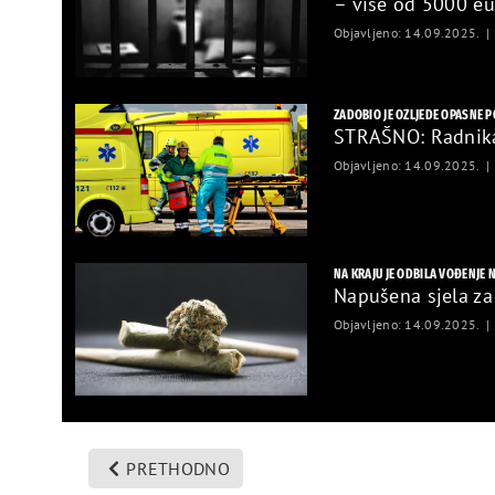
– više od 5000 eu
Objavljeno: 14.09.2025.
ZADOBIO JE OZLJEDE OPASNE P
STRAŠNO: Radnika 
Objavljeno: 14.09.2025.
NA KRAJU JE ODBILA VOĐENJE 
Napušena sjela za 
Objavljeno: 14.09.2025.
PRETHODNO