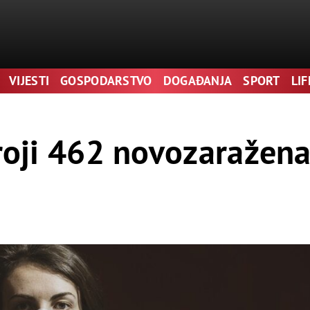
snove, brojanje karata bit će izvan vašeg razumijevanja.
VIJESTI
GOSPODARSTVO
DOGAĐANJA
SPORT
LI
- Naći ćete mnoštvo gore navedenih dokazivo poštenih mjesta 
one Jester.
roji 462 novozaražen
oj 2024
 koja nam pruža najviše zadovoljstva motivira nas da isprobamo
, s ograničenom raspravom, jer istodobno dobivaju poticaj čeln
sušu i sigurno će smanjiti našu izloženost domaćem terorizmu.