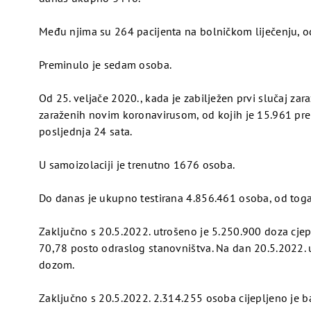
Među njima su 264 pacijenta na bolničkom liječenju, od
Preminulo je sedam osoba.
Od 25. veljače 2020., kada je zabilježen prvi slučaj z
zaraženih novim koronavirusom, od kojih je 15.961 pr
posljednja 24 sata.
Pogledaj
U samoizolaciji je trenutno 1676 osoba.
video
Do danas je ukupno testirana 4.856.461 osoba, od toga
Zaključno s 20.5.2022. utrošeno je 5.250.900 doza cje
70,78 posto odraslog stanovništva. Na dan 20.5.2022. 
Pogledaj
dozom.
Zaključno s 20.5.2022. 2.314.255 osoba cijepljeno je b