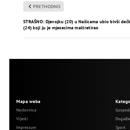
PRETHODNO
STRAŠNO: Djevojku (20) u Našicama ubio bivši deč
(24) koji ju je mjesecima maltretirao
Mapa weba
Katego
Naslovnica
Gospod
Vijesti
Događa
Impressum
Sport