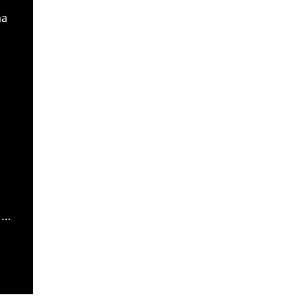
na
m…