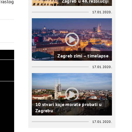
Zagreb u 4K rezoluciji
draslog
17.01.2020.
Zagreb zimi – timelapse
17.01.2020.
10 stvari koje morate probati u
Zagrebu
17.01.2020.