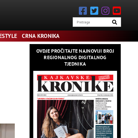
FESTYLE
CRNA KRONIKA
.
OVDJE PROČITAJTE NAJNOVIJI BROJ
REGIONALNOG DIGITALNOG
TJEDNIKA
ući 'Inninis'.
 bilo kojem trenutku.