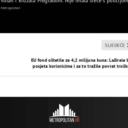
volan i ‘kruzala’ Pregradom. Nije imala sreće s policijo
Metropolitan
SLJEDEĆE
EU fond oštetile za 4,2 milijuna kuna: Lažirale 
posjeta korisnicima i za to tražile povrat troš