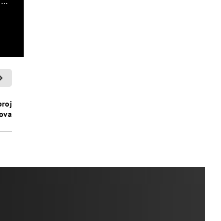
m…
broj
kova