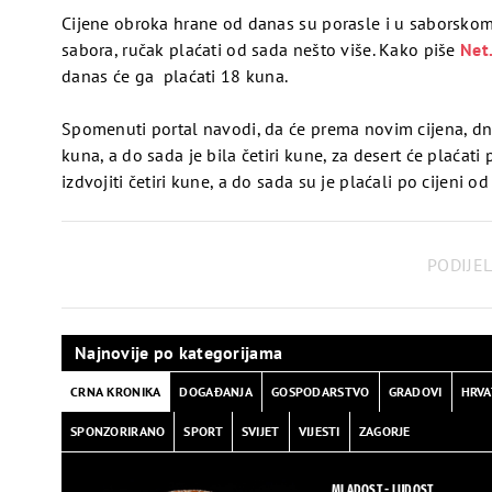
Cijene obroka hrane od danas su porasle i u saborskom 
sabora, ručak plaćati od sada nešto više. Kako piše
Net
danas će ga plaćati 18 kuna.
Spomenuti portal navodi, da će prema novim cijena, dn
kuna, a do sada je bila četiri kune, za desert će plaćati
izdvojiti četiri kune, a do sada su je plaćali po cijeni od
Pogledaj
PODIJEL
video
Najnovije po kategorijama
CRNA KRONIKA
DOGAĐANJA
GOSPODARSTVO
GRADOVI
HRVA
Pogledaj
SPONZORIRANO
SPORT
SVIJET
VIJESTI
ZAGORJE
MLADOST - LUDOST