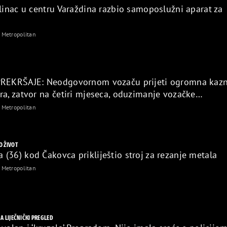
Klinac u centru Varaždina razbio samoposlužni aparat za
Metropolitan
PREKRŠAJE: Neodgovornom vozaču prijeti ogromna kaz
ra, zatvor na četiri mjeseca, oduzimanje vozačke…
Metropolitan
O ŽIVOT
(36) kod Čakovca prikliještio stroj za rezanje metala
Metropolitan
NA LIJEČNIČKI PREGLED