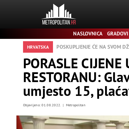
Pravila u najboljem virtualnom pokeru 20
Najbolja Kasina Ideal
: Scatters su oni koji će vam donije
Pretraga
NASLOVNICA
GRADOVI
Slot Winstar Bonusi I Besplatne Vrtnje
- Zatim, čim vaš pr
Slot World Football Bonusi I Besplatne Vrtnje
: Dobrodošl
POSKUPLJENJE ĆE NA SVOM DŽE
HRVATSKA
PORASLE CIJENE
Igrati virtualni slot u hrvatskoj za pobjed
RESTORANU: Glavn
Besplatne Igre Casino Slot
Unatoč sličnim karakteristikama, njihova pojava na bubnje
umjesto 15, plaća
Grand Mondial Casino 50 Free Spins
Uključuje nadolazećeg trenera koji će svoje talente vjeroja
Internetska kockarnica često imaju iste mogućnosti igranj
Objavljeno: 01.08.2022.
Metropolitan
Potpuno besplatni automati na internetu 