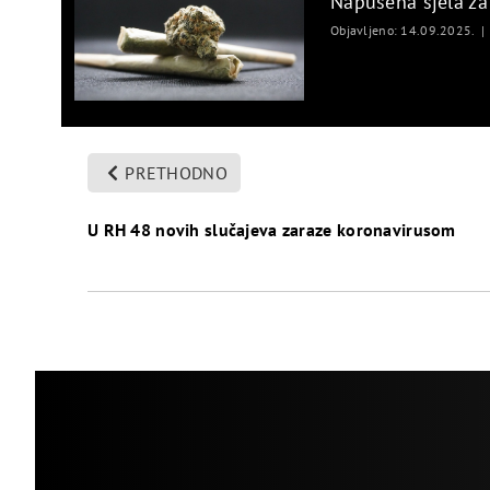
Napušena sjela za 
Objavljeno: 14.09.2025.
PRETHODNO
U RH 48 novih slučajeva zaraze koronavirusom