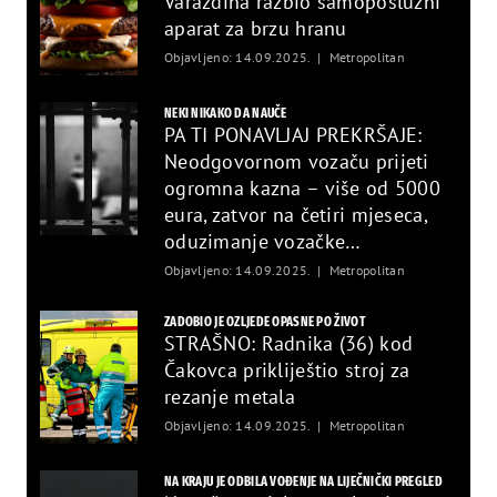
Varaždina razbio samoposlužni
aparat za brzu hranu
Objavljeno: 14.09.2025.
Metropolitan
NEKI NIKAKO DA NAUČE
PA TI PONAVLJAJ PREKRŠAJE:
Neodgovornom vozaču prijeti
ogromna kazna – više od 5000
eura, zatvor na četiri mjeseca,
oduzimanje vozačke…
Objavljeno: 14.09.2025.
Metropolitan
ZADOBIO JE OZLJEDE OPASNE PO ŽIVOT
STRAŠNO: Radnika (36) kod
Čakovca prikliještio stroj za
rezanje metala
Objavljeno: 14.09.2025.
Metropolitan
NA KRAJU JE ODBILA VOĐENJE NA LIJEČNIČKI PREGLED