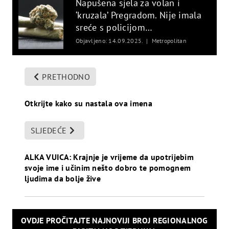
Napušena sjela za volan i
‘kruzala’ Pregradom. Nije imala
sreće s policijom…
Objavljeno: 14.09.2025.
Metropolitan
PRETHODNO
Otkrijte kako su nastala ova imena
SLJEDEĆE
ALKA VUICA: Krajnje je vrijeme da upotrijebim
svoje ime i učinim nešto dobro te pomognem
ljudima da bolje žive
OVDJE PROČITAJTE NAJNOVIJI BROJ REGIONALNOG