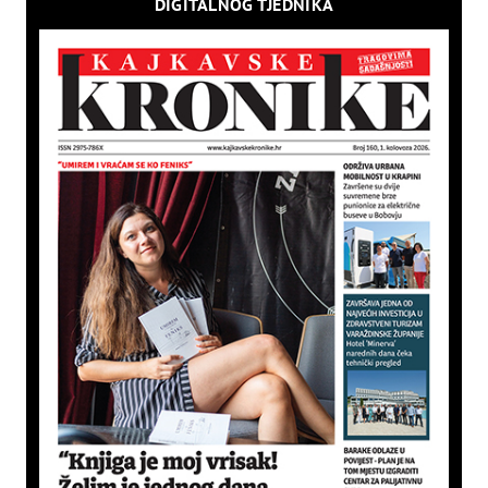
DIGITALNOG TJEDNIKA