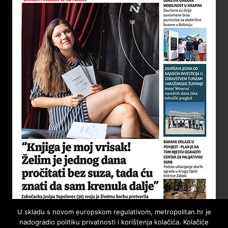
U skladu s novom europskom regulativom, metropolitan.hr je
nadogradio politiku privatnosti i korištenja kolačića. Kolačiće