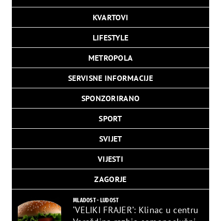
KVARTOVI
LIFESTYLE
METROPOLA
SERVISNE INFORMACIJE
SPONZORIRANO
SPORT
SVIJET
VIJESTI
ZAGORJE
MLADOST - LUDOST
‘VELIKI FRAJER’: Klinac u centru