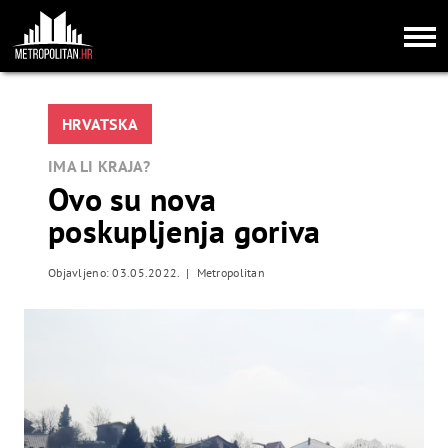
Vrijednost mobilne blackjack kartice 2024
Woo Casino No Deposit Bonus
: Međutim, ne biste
trebali slijepo odabrati prvi kasino na koji naiđete.
Kako Koristiti Bitcoin Za Online Casino U Hrvatskoj
-
HRVATSKA
Obavezno provjerite njihovu stranicu s promocijama da
IMA LI KRAJA?
biste vidjeli ispunjavate li uvjete za bilo koju.
Ovo su nova
Sistemi Za Rulet
: Njime upravlja pouzdana tvrtka.
poskupljenja goriva
Kolo srece emisija
Objavljeno: 03.05.2022.
Metropolitan
Neosurf Casino No Deposit Bonus
Poslao sam dva chata koji jasno pokazuju da mogu
otvoriti račun u bilo kojem trenutku.
Kockarske Igre Slot Masina
Možda zvuči čudno, ali ovo je jedno od najboljih mjesta
za kockanje.
Krvopije su dostupne u tim američkim.