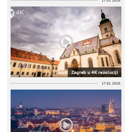
17.01.2020.
Zagreb u 4K rezoluciji
17.01.2020.