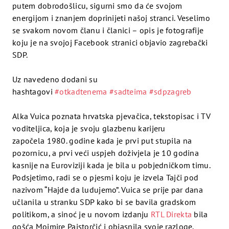
putem dobrodošlicu, sigurni smo da će svojom
energijom i znanjem doprinijeti našoj stranci. Veselimo
se svakom novom članu i članici – opis je fotografije
koju je na svojoj Facebook stranici objavio zagrebački
SDP.
Uz navedeno dodani su
hashtagovi
#otkadtenema
#sadteima
#sdpzagreb
Alka Vuica poznata hrvatska pjevačica, tekstopisac i TV
voditeljica, koja je svoju glazbenu karijeru
započela 1980. godine kada je prvi put stupila na
pozornicu, a prvi veći uspjeh doživjela je 10 godina
kasnije na Euroviziji kada je bila u pobjedničkom timu.
Podsjetimo, radi se o pjesmi koju je izvela Tajči pod
nazivom “Hajde da ludujemo”. Vuica se prije par dana
učlanila u stranku SDP kako bi se bavila gradskom
politikom, a sinoć je u novom izdanju
RTL Direkta
bila
gošća Mojmire Pajstorčić i objasnila svoje razloge.