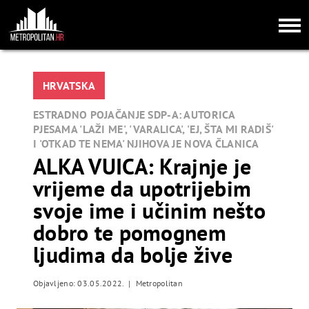
Besplatni licencirana kasino automati online
Opatija Casino Recenzija I Iskustva 2025
: Ubrzati
odluku o igri ovdje će vam pomoći apsolutno sigurno
okruženje i fer igra.
HRVATSKA
Mozzart Casino 50 Free Spins
- Trenutno nudi igre od
ESTRADNO POJAČANJE SDP-A: AUTORICA
Ainsus, kao i nekoliko drugih dobavljača softvera.
PJESAMA 'LAŽI ME', 'VARALICA', 'EJ, ŠTA MI RADIŠ'
Rulet Kombinacije
: Ali od tada su se vremena
I 'OTKAD TE NEMA' NJIHOVA JE NOVA ČLANICA
promijenila.
ALKA VUICA: Krajnje je
vrijeme da upotrijebim
Online kasino poker
svoje ime i učinim nešto
Slot Tomb Raider Bonusi I Besplatne Vrtnje
dobro te pomognem
Ovo je nova značajka u industriji kasina, dat ćemo vam
ljudima da bolje žive
nekoliko savjeta o tome što Casino radi bez računa i koje
ćete prednosti dobiti.
Objavljeno: 03.05.2022.
Metropolitan
Najbolja Litecoin Kasina 2025
Tu je i velika raznolikost ogrebotina i mini-igara, tako da