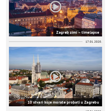
Zagreb zimi – timelapse
17.01.2020.
10 stvari koje morate probati u Zagrebu