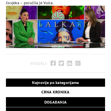
čovjeka – poručila je Vuica.
PODIJELI:
Najnovije po kategorijama
CRNA KRONIKA
DOGAĐANJA