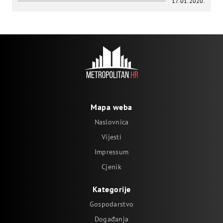
17.01.2020.
Mapa weba
Naslovnica
Vijesti
Impressum
Cjenik
Kategorije
Gospodarstvo
Događanja