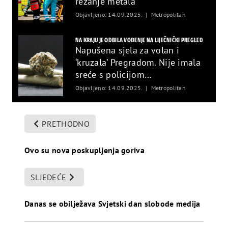
rezanje metala
Objavljeno: 14.09.2025.
Metropolitan
NA KRAJU JE ODBILA VOĐENJE NA LIJEČNIČKI PREGLED
Napušena sjela za volan i
‘kruzala’ Pregradom. Nije imala
sreće s policijom…
Objavljeno: 14.09.2025.
Metropolitan
PRETHODNO
Ovo su nova poskupljenja goriva
SLJEDEĆE
Danas se obilježava Svjetski dan slobode medija