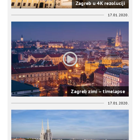
Zagreb u 4K rezoluciji
17.01.2020.
Zagreb zimi – timelapse
17.01.2020.