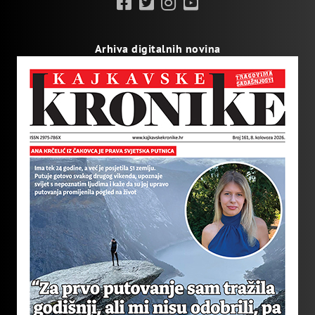
Arhiva digitalnih novina