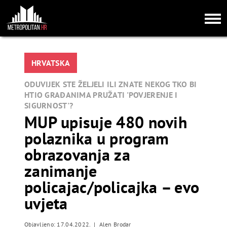
Najbolji dobitni kasino kockanje za igre na sreću
Kasino S Bonusem Bez Vkladu
: U nastavku smo naveli
ostale važne korake.
Payoneer Casino 50 Free Spins
- Na štandu Sosin ' 10
HRVATSKA
također će se naći sofisticirani set naprednih
ODUVIJEK STE ŽELJELI ILI ZNATE NEKOG TKO BI
promotivnih alata za Sosin, kao i turnir s više proizvoda
HTIO GRAĐANIMA PRUŽATI 'POVJERENJE I
koji objedinjuje sve elemente portfelja proizvoda Sosin.
SIGURNOST'?
Slot Dragon Hatch Bonusi I Besplatne Vrtnje
: Njemački
MUP upisuje 480 novih
igrač imao je poteškoća s zaključivanjem dobitka više
polaznika u program
od dva tjedna prije nego što je podnio žalbu.
obrazovanja za
Odgovorno kockanje
zanimanje
policajac/policajka – evo
Neosurf Casino No Deposit Bonus
uvjeta
Mnogo je riječi i fraza povezanih s kriptovalutom koje
možda ne razumijete u potpunosti kao početnik.
Online Kasino S Bonusem Za Registraci
Objavljeno: 17.04.2022.
Alen Brodar