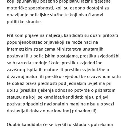
koji ispunjavaju posebno propisanu razinu tjelesne
motoričke sposobnosti, koji su osobno dostojni za
obavljanje policijske službe te koji nisu članovi
političke stranke.
Prilikom prijave na natječaj, kandidati su dužni priložiti
popunjenobrazac prijavekoji se može naći na
internetskim stranicama Ministarstva unutarnjih
poslova ili u policijskim postajama, presliku svjedodžbi
svih razreda srednje škole, presliku svjedodžbe
završnog ispita ili mature ili presliku svjedodžbe o
državnoj maturi ili presliku svjedodžbe o završnom radu
te dokaz prava prednosti pod jednakim uvjetima pri
upisu (preslika rješenja odnosno potvrde o priznatom
statusu na koji se kandidat/kandidatkinja u prijavi
poziva; pripadnici nacionalnih manjina nisu u obvezi
dostavljati dokaz o nacionalnoj pripadnosti).
Odabir kandidata će se izvršiti u skladu s potrebama