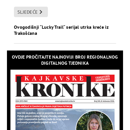
SLJEDEĆE
Ovogodišnji ˝Lucky Trail˝ serijal utrka kreće iz
Trakošćana
OVDJE PROČITAJTE NAJNOVIJI BROJ REGIONALNOG
DIGITALNOG TJEDNIKA