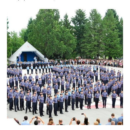
Jeste li dobili brojeve za praćenje transakcija od kasina.
Ako padne na polje inin, bonus značajka završava i
ukupna osvojena nagrada ide.
Online kasino virtualni poker online 2024
Poker Kombinacije Karata
Možete ga igrati za pravi novac u preporučenim mobilnim
kockarnicama na svojim pametnim telefonima i tabletima.
Sta Znaci Kockanje
Nismo primijetili nikakvu prijevaru od strane Ainsusa i u
skladu s tim nismo ga uvrstili na popis kockarnica na crnoj
listi.
Premier Casino 50 Free Spins