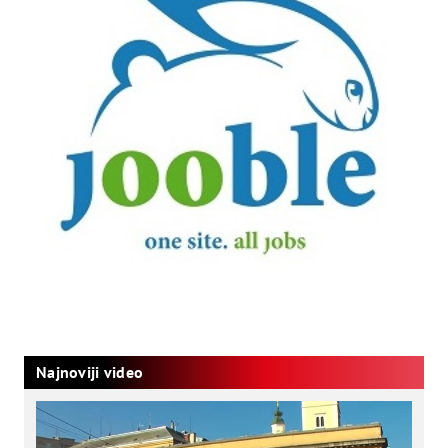
Najnoviji video