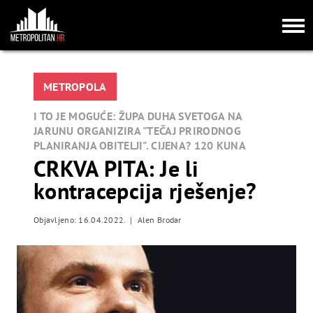
Poker za novac igrati za pobjedu 2024
Slot House Of Doom 2 The Crypt Bonusi I Besplatne
Vrtnje
: Ako ste novi u svijetu internetskog pokera, važno
je da razumijete različite vrste pokera koje možete igrati.
METROPOLA
Slot The Wild Hatter Bonusi I Besplatne Vrtnje
- Idite na
I TO JE MOGUĆE: ŽUPA DUHA SVETOGA NA
stranicu za povlačenje na svom računu, navedite željeni
JARUNU ORGANIZIRA "TEČAJ PRIRODNOG
način povlačenja, navedite iznos, a zatim kliknite gumb
PLANIRANJA OBITELJI". CIJENA? 120 KUNA
za povlačenje.
CRKVA PITA: Je li
Evolution Casino Igre Recenzija
: Rezolucija se može
kontracepcija rješenje?
razlikovati ovisno o različitim telefonima i tabletima, ali
to vas ne bi trebalo brinuti.
Objavljeno: 16.04.2022.
Alen Brodar
Trikovi igra rulet popularni kasino 2024
Slot Igrat Besplatno
To je internetska igra ogrebotina koja se može igrati na
raznim uređajima, uključujući mobilne uređaje, tako da