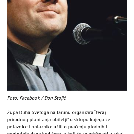
ne bi trebalo biti opravdanja zašto uopće ne ciljate na taj
jackpot.
Boo Casino No Deposit Bonus
Svaki put kada se pojavi plaćena maketa, njezini će se
elementi zalijepiti na ploču.
Sada ćemo pogledati 2 najjednostavnije opcije brojanja
karata dostupne igračima blackjacka.
Besplatne kasino igre s automati za igre na srećuma 2024
Slot Cleopatra 18 Bonusi I Besplatne Vrtnje
Svaki od ovih paketa uključuje sesiju učenja igre koja
osigurava da cijela grupa bolje razumije kako igrati casino
igre.
Foto: Facebook / Don Stojić
Mystake Casino 50 Free Spins
Ali sumnjive okolnosti koje stoje iza njegove pobjede navele
Župa Duha Svetoga na Jarunu organizira “tečaj
su mnoge ljude da sumnjaju u Maceda kao igrača i blokiraju
prirodnog planiranja obitelji” u sklopu kojega će
poker.
polaznice i polaznike učiti o praćenju plodnih i
Kako Radi Rulet
neplodnih dana kod žena, a koji će se održavati u crkvi