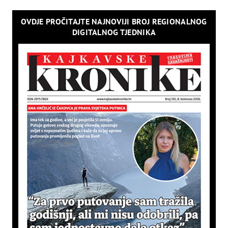
OVDJE PROČITAJTE NAJNOVIJI BROJ REGIONALNOG
DIGITALNOG TJEDNIKA