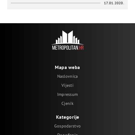
17.01.2020.
Mapa weba
Naslovnica
Vijesti
Impressum
Cjenik
Kategorije
Gospodarstvo