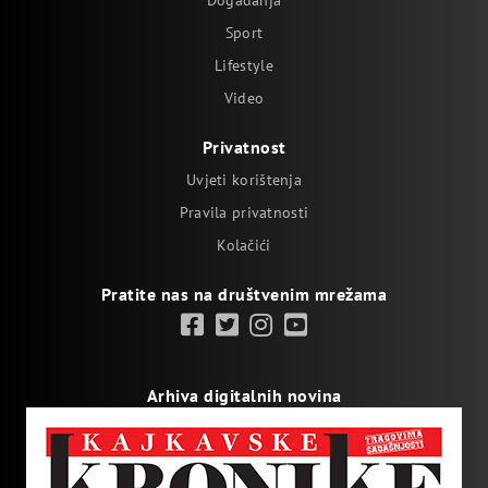
Događanja
Sport
Lifestyle
Video
Privatnost
Uvjeti korištenja
Pravila privatnosti
Kolačići
Pratite nas na društvenim mrežama
Arhiva digitalnih novina