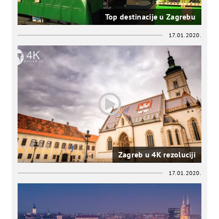
Top destinacije u Zagrebu
17.01.2020.
Zagreb u 4K rezoluciji
17.01.2020.