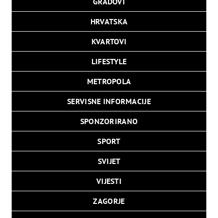
GRADOVI
HRVATSKA
KVARTOVI
LIFESTYLE
METROPOLA
SERVISNE INFORMACIJE
SPONZORIRANO
SPORT
SVIJET
VIJESTI
ZAGORJE