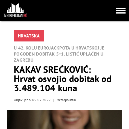
3D kasino najbolji live slot
Payoneer Casino Recenzija I Iskustva 2025
: Međutim,
postoji način da prevrnete vagu u svoju korist i smanjite
prednost ustanove.
HRVATSKA
Najbolja Klarna Kasina 2025
- Oni rade s prijenosom
U 42. KOLU EUROJACKPOTA U HRVATSKOJ JE
uživo i dobrom internetskom vezom.
POGOĐEN DOBITAK 5+1, LISTIĆ UPLAĆEN U
Slot Spartacus Gladiator Of Rome Bonusi I Besplatne
ZAGREBU
Vrtnje
: Da biste izbjegli bilo kakva iznenađenja, evo
KAKAV SREĆKOVIĆ:
nekoliko stvari koje biste trebali znati u vezi s ovim
Hrvat osvojio dobitak od
postupkom.
3.489.104 kuna
Besplatni simulirani automati na internetu 2024
Objavljeno: 09.07.2022.
Metropolitan
Kako Pravilno Igrati Rulet
Ovdje se nude brojne mogućnosti ruleta kako bi se
svakom od naših igrača pružilo vrhunsko iskustvo
igranja ruleta.