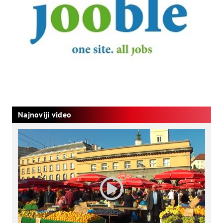
Najnoviji video