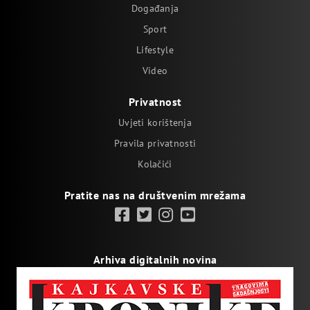
Događanja
Sport
Lifestyle
Video
Privatnost
Uvjeti korištenja
Pravila privatnosti
Kolačići
Pratite nas na društvenim mrežama
Arhiva digitalnih novina