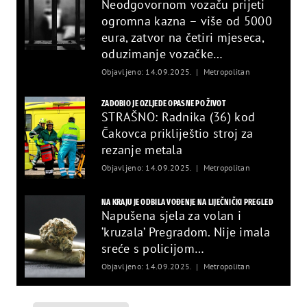
Neodgovornom vozaču prijeti
ogromna kazna – više od 5000
eura, zatvor na četiri mjeseca,
oduzimanje vozačke…
Objavljeno: 14.09.2025.
Metropolitan
ZADOBIO JE OZLJEDE OPASNE PO ŽIVOT
STRAŠNO: Radnika (36) kod
Čakovca prikliještio stroj za
rezanje metala
Objavljeno: 14.09.2025.
Metropolitan
NA KRAJU JE ODBILA VOĐENJE NA LIJEČNIČKI PREGLED
Napušena sjela za volan i
‘kruzala’ Pregradom. Nije imala
sreće s policijom…
Objavljeno: 14.09.2025.
Metropolitan