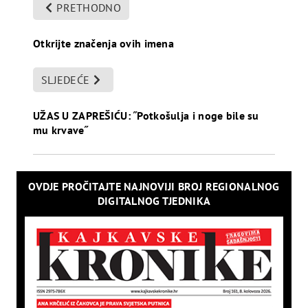
PRETHODNO
Otkrijte značenja ovih imena
SLJEDEĆE
UŽAS U ZAPREŠIĆU: ˝Potkošulja i noge bile su
mu krvave˝
OVDJE PROČITAJTE NAJNOVIJI BROJ REGIONALNOG
DIGITALNOG TJEDNIKA