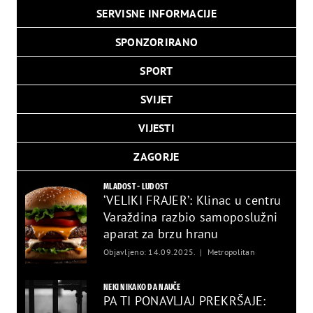
SERVISNE INFORMACIJE
SPONZORIRANO
SPORT
SVIJET
VIJESTI
ZAGORJE
MLADOST - LUDOST
‘VELIKI FRAJER’: Klinac u centru
Varaždina razbio samoposlužni
aparat za brzu hranu
Objavljeno: 14.09.2025.
Metropolitan
NEKI NIKAKO DA NAUČE
PA TI PONAVLJAJ PREKRŠAJE: