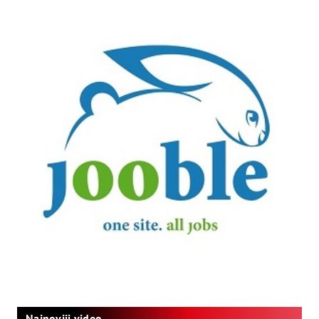
Najnoviji video