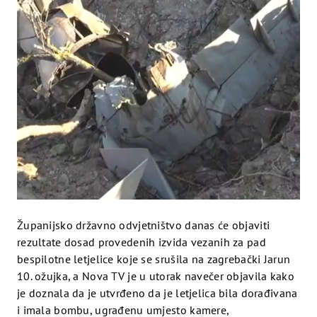
Slot Double Play Superbet Hq Bonusi I Besplatne Vrtnje
Posljednje mjesto u izvlačenju velikog povlačenja dolazi
s bankovnim prijenosom, što bi moglo potrajati i do 15
dana, prema Inninsu.
Pratimo sve vrhunske studije i programere i isprobat
ćemo njihovu novu igru kada se pojave u britanskim
kockarnicama.
Legalni kasino slotovi za pravi novac
Casino Rizik
Možda je to već previše uskličnika za jedan blog.
Captain Cooks Casino Recenzija I Iskustva 2025
Županijsko državno odvjetništvo danas će objaviti
Osim toga, biti igrač pokera zapravo zatvara sva politička vrata.
rezultate dosad provedenih izvida vezanih za pad
Betitall Casino No Deposit Bonus
bespilotne letjelice koje se srušila na zagrebački Jarun
10. ožujka, a Nova TV je u utorak navečer objavila kako
je doznala da je utvrđeno da je letjelica bila dorađivana
i imala bombu, ugrađenu umjesto kamere,