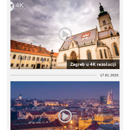
Zagreb u 4K rezoluciji
17.01.2020.