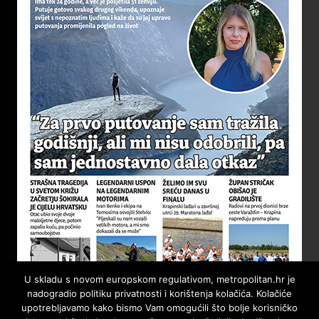
U skladu s novom europskom regulativom, metropolitan.hr je
nadogradio politiku privatnosti i korištenja kolačića. Kolačiće
upotrebljavamo kako bismo Vam omogućili što bolje korisničko