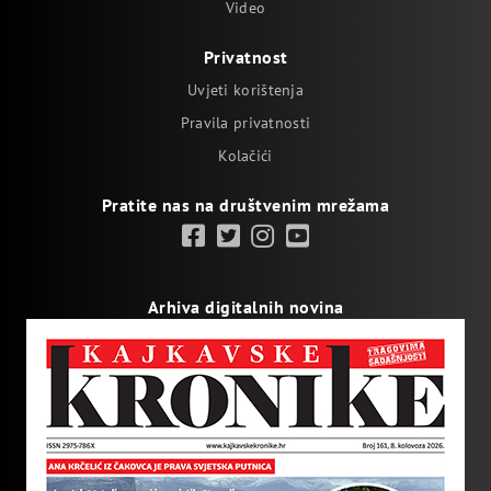
Video
Privatnost
Uvjeti korištenja
Pravila privatnosti
Kolačići
Pratite nas na društvenim mrežama
Arhiva digitalnih novina