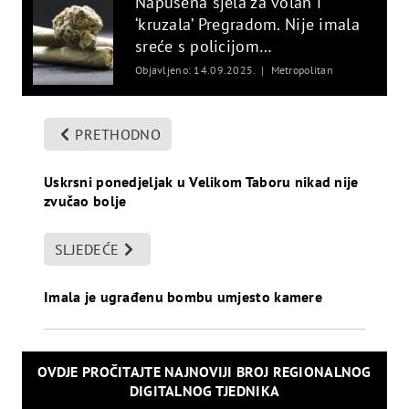
Napušena sjela za volan i
‘kruzala’ Pregradom. Nije imala
sreće s policijom…
Objavljeno: 14.09.2025.
Metropolitan
PRETHODNO
Uskrsni ponedjeljak u Velikom Taboru nikad nije
zvučao bolje
SLJEDEĆE
Imala je ugrađenu bombu umjesto kamere
OVDJE PROČITAJTE NAJNOVIJI BROJ REGIONALNOG
DIGITALNOG TJEDNIKA