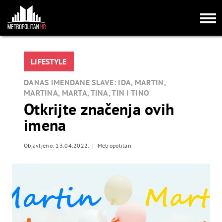
Pravila u najboljem virtualnom pokeru 2024
Najbolja Kasina Ideal
: Scatters su oni koji će vam
donijeti množitelje.
Slot Winstar Bonusi I Besplatne Vrtnje
- Zatim, čim vaš
LIFESTYLE
prijatelj odluči otvoriti ovu igru, njihova će vam slika
DANAS IMENDANE SLAVE: IDA, MARTIN,
odmah doći.
MARTINA, MARTA, TINA, TIN I TINO
Slot World Football Bonusi I Besplatne Vrtnje
:
Otkrijte značenja ovih
Dobrodošli u najromantičniji grad na svijetu – Pariz.
imena
Igrati virtualni slot u hrvatskoj za pobjedu 2024
Objavljeno: 13.04.2022.
Metropolitan
Besplatne Igre Casino Slot
Unatoč sličnim karakteristikama, njihova pojava na
bubnjevima dovodi do različitih rezultata.
Grand Mondial Casino 50 Free Spins
Uključuje nadolazećeg trenera koji će svoje talente
vjerojatno odvesti u veliku školu u filmu 'Inninis'