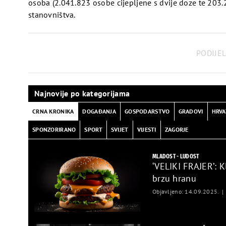
video
osoba (2.041.823 osobe cijepljene s dvije doze te 203.
stanovništva.
PODIJEL
Pogledaj
Najnovije po kategorijama
video
CRNA KRONIKA
DOGAĐANJA
GOSPODARSTVO
GRADOVI
HRVA
SPONZORIRANO
SPORT
SVIJET
VIJESTI
ZAGORJE
Pogledaj
MLADOST - LUDOST
‘VELIKI FRAJER’: 
brzu hranu
video
Objavljeno: 14.09.2025.