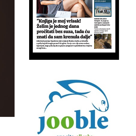
vca za igrače u obliku mjesečnog bonusa za povrat novca,
 svake boje ili svake vrijednosti.