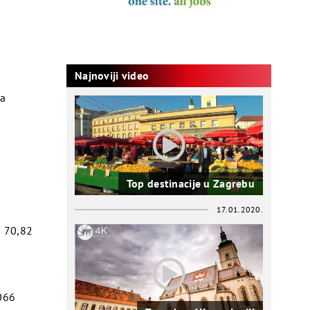
Najnoviji video
ba
Top destinacije u Zagrebu
17.01.2020.
o 70,82
.066