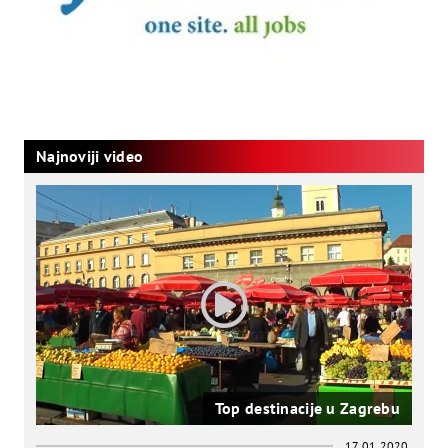
Najnoviji video
Top destinacije u Zagrebu
17.01.2020.