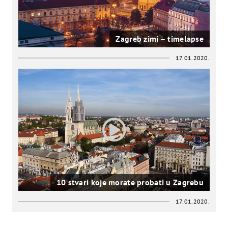
Zagreb zimi – timelapse
17.01.2020.
10 stvari koje morate probati u Zagrebu
17.01.2020.