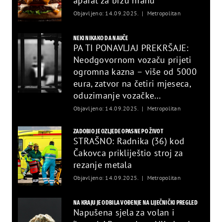
aparat za brzu hranu
Objavljeno: 14.09.2025.
Metropolitan
NEKI NIKAKO DA NAUČE
PA TI PONAVLJAJ PREKRŠAJE:
Neodgovornom vozaču prijeti
ogromna kazna – više od 5000
eura, zatvor na četiri mjeseca,
oduzimanje vozačke…
Objavljeno: 14.09.2025.
Metropolitan
ZADOBIO JE OZLJEDE OPASNE PO ŽIVOT
STRAŠNO: Radnika (36) kod
Čakovca prikliještio stroj za
rezanje metala
Objavljeno: 14.09.2025.
Metropolitan
NA KRAJU JE ODBILA VOĐENJE NA LIJEČNIČKI PREGLED
Napušena sjela za volan i