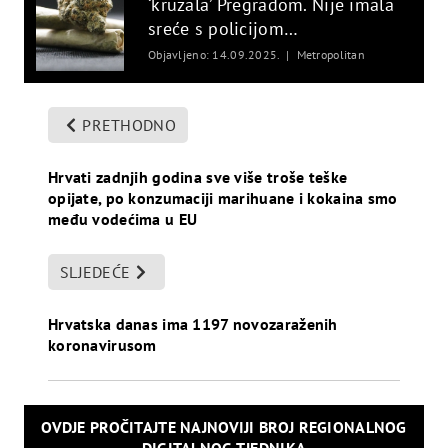
‘kruzala’ Pregradom. Nije imala
sreće s policijom…
Objavljeno: 14.09.2025.
Metropolitan
PRETHODNO
Hrvati zadnjih godina sve više troše teške
opijate, po konzumaciji marihuane i kokaina smo
među vodećima u EU
SLJEDEĆE
Hrvatska danas ima 1197 novozaraženih
koronavirusom
OVDJE PROČITAJTE NAJNOVIJI BROJ REGIONALNOG