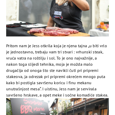
Pritom nam je Jess otkrila koja je njena tajna „u biti vrlo
je jednostavno, trebaju vam tri stvari : vrhunski steak,
vruća vatra na roštilju i sol. To je ono najvažnije, a
nakon toga slijedi tehnika, moja je možda malo
drugačija od onoga što ste navikli čuti pri pripremi
stakeova, ja odrezak pri pripremi okrećem mnogo puta
kako bi postigla savršenu koricu i finu mekanu
unutrašnjost mesa“. I uistinu, Jess nam je servirala
savršeno hrskave, a opet meke i sočne komadiće stakea.