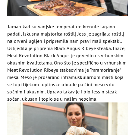
Taman kad su vanjske temperature krenule lagano
padati, iskusna majstorica roštilj Jess je zagrijala roštilj
na drveni ugljen i pripremila nam pravi mali spektakl.
Uslijedila je priprema Black Angus Ribeye steaka. Inače,
Meat Revolution Black Angus je govedina s vrhunskim
okusnim kvalitetama. Ono što je specifično u vrhunskim
Meat Revolution Ribeye stakeovima je “mramoriranje”
mesa. Meso je prošarano intramuskularnom masti koja
se topi tijekom toplinske obrade pa čini meso vrlo
sočnim i ukusnim. Upravo takav je i bio Jessin steak –
sočan, ukusan i topio se u našim nepcima.