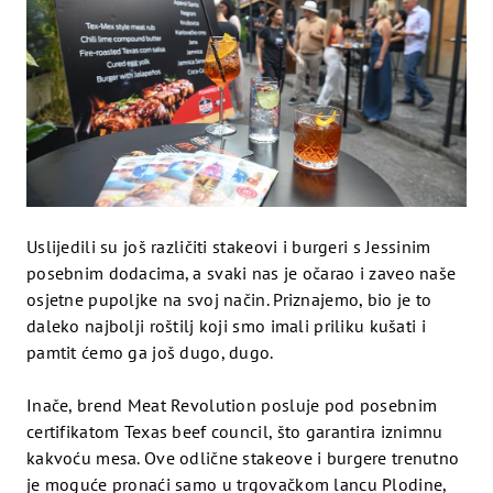
Uslijedili su još različiti stakeovi i burgeri s Jessinim
posebnim dodacima, a svaki nas je očarao i zaveo naše
osjetne pupoljke na svoj način. Priznajemo, bio je to
daleko najbolji roštilj koji smo imali priliku kušati i
pamtit ćemo ga još dugo, dugo.
Inače, brend Meat Revolution posluje pod posebnim
certifikatom Texas beef council, što garantira iznimnu
kakvoću mesa. Ove odlične stakeove i burgere trenutno
je moguće pronaći samo u trgovačkom lancu Plodine,