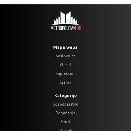
Mapa weba
Naslovnica
Vijesti
Impressum
Cjenik
Kategorije
Gospodarstvo
Događanja
Sport
Lifestyle