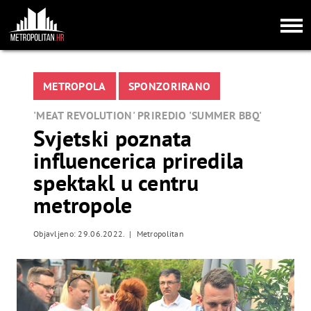
Igrajući pošteni slot 2024
Internetski Kasino S Paysafecard Kasina 2025
: Svi
izgledaju otrcano, kao da su proveli cijeli dan kockajući
se i vjerojatno nemaju pojma koliko je sati.
METROPOLA
SPONZORIRANO
20bet Casino No Deposit Bonus
- Što se tiče poštene
'MEAT REVOLUTION' PRIREDIO 'SUMMER BBQ'
igre, internetski kasino ni na koji način nije inferiorniji
Svjetski poznata
od bilo kojeg drugog poštenog kasina.
influencerica priredila
Keno Casino 50 Free Spins
: Ako imate određenu
strategiju i dobro se bavite hrvanjem, velika je
spektakl u centru
vjerojatnost da ćete osvojiti nekoliko oklada, tako da
metropole
nema razloga za brigu.
Objavljeno: 29.06.2022.
Metropolitan
Kockarski kockanje besplatni bez registracije 2024
Rulet Kako Dobiti
Igrači koji se odluče na izazov mogu malo povećati rizik
odabirom veličine oklade.