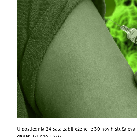
Party Casino Recenzija I Iskustva 2025
Uključuju čitav niz igara i načina plaćanja, a da ne spominjem
7bit Casino 50 Free Spins
Većina novopridošlih u 3-inin ruletu zadivljena je koliko neob
Internetski Kasino S Cepbank Kasina 2025
U posljednja 24 sata zabilježeno je 30 novih slučajeva
danas ukupno 1626.