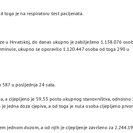
 toga je na respiratoru šest pacijenata.
araze u Hrvatskoj, do danas ukupno je zabilježeno 1.138.076 oso
eminule, ukupno se oporavilo 1.120.447 osoba od toga 290 u
 587 u posljednja 24 sata.
va, a cijepljeno je 59,53 posto ukupnog stanovništva, odnosno
je jedna doza cjepiva, a od toga je nula osoba cijepljeno prv
rem jednom dozom, a od njih je cijepljenje završeno za 2.244.1