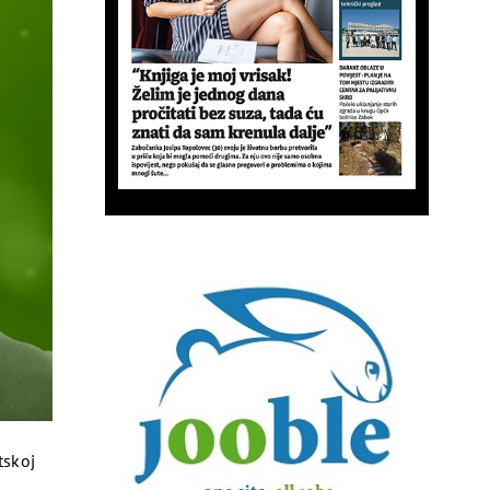
leta.
tskoj