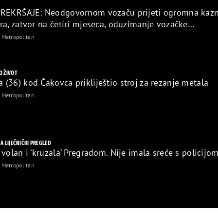
PREKRŠAJE: Neodgovornom vozaču prijeti ogromna kaz
ra, zatvor na četiri mjeseca, oduzimanje vozačke…
Metropolitan
O ŽIVOT
(36) kod Čakovca prikliještio stroj za rezanje metala
Metropolitan
NA LIJEČNIČKI PREGLED
volan i ‘kruzala’ Pregradom. Nije imala sreće s policijo
Metropolitan