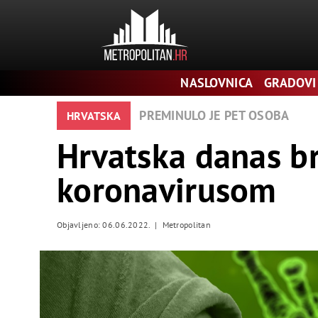
Najbolji digitalni poker na hrvatskom 202
Kasino S Bonusem Bez Vkladu
: Kada dobijete tri ili vi
Pretraga
NASLOVNICA
GRADOVI
Casino Online Hrvatska
- Ako u kombinaciji Sakupite 2 si
Internetski Kasino S Sticpay Kasina 2025
: Postoje i četi
PREMINULO JE PET OSOBA
HRVATSKA
Hrvatska danas b
Igrajte vrhunski blackjack na hrvatskom z
koronavirusom
Booming Slot Igre Igrajte Besplatno
Trenutno, jedan od najpopularnijih online kockarnica je I
Onlajn Kockanje
Objavljeno: 06.06.2022.
Metropolitan
Automati za igre na sreću imaju jednostavnu tablicu ispla
Imajte na umu da se Automati za prodaju u Alinsu pojavljuj
Kako igrati vrhunski blackjack u hrvatskoj