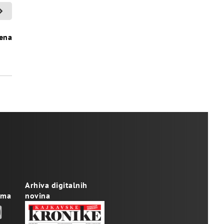
mena
Arhiva digitalnih
ama
novina