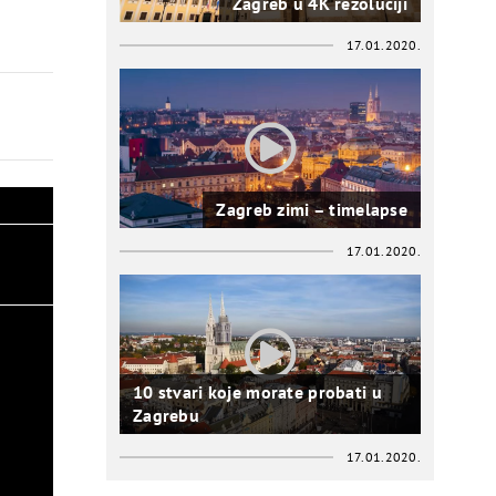
Zagreb u 4K rezoluciji
17.01.2020.
Zagreb zimi – timelapse
17.01.2020.
10 stvari koje morate probati u
Zagrebu
17.01.2020.