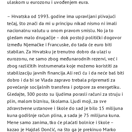
ulaskom u eurozonu i uvođenjem eura.
– Hrvatska od 1993. godine ima upravljani plivajući
tečaj, što znači da mi u principu nikad nismo ni imali
nacionalnu valutu u onom pravom smislu. No ja to
gledam malo drugačije – dok postoji politički dogovor
između Njemačke i Francuske, do tada će euro biti
stabilan. Za Hrvatsku je trenutno dobro da ulazi u
eurozonu, ne samo zbog međunarodnih rezervi, već i
zbog različitih instrumenata koje možemo koristiti za
stabilizaciju javnih financija. Ali reći ću i da neće baš biti
dobro i da bi se Vlada zapravo trebala pripremati za
povećanje socijalnih transfera i potpore za energetiku.
Gledajte, 300 posto su ljudima porasli računi za struju i
plin, malom biznisu, školama. Ljudi moji, za sve
zdravstvene ustanove i škole do sad je bilo 15 milijuna
kuna godišnje račun plina, a sada je 75 milijuna kuna.
Mene samo zanima, tko će plaćati bolnice i škole –
kazao je Hajdaš Dončić, na što ga je prekinuo Marko