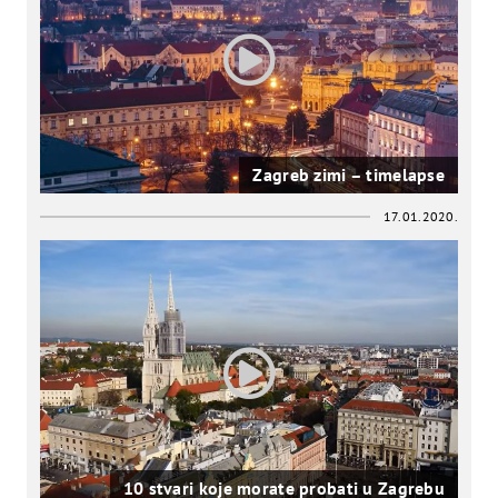
Zagreb zimi – timelapse
17.01.2020.
10 stvari koje morate probati u Zagrebu