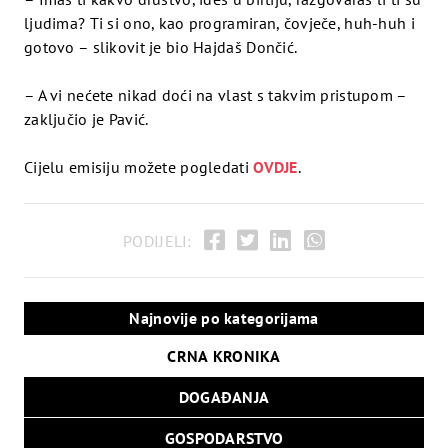
ljudima? Ti si ono, kao programiran, čovječe, huh-huh i
gotovo – slikovit je bio Hajdaš Dončić.
– A vi nećete nikad doći na vlast s takvim pristupom –
zaključio je Pavić.
Cijelu emisiju možete pogledati
OVDJE
.
PODIJELI:
Najnovije po kategorijama
CRNA KRONIKA
DOGAĐANJA
GOSPODARSTVO