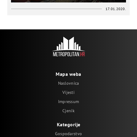
17.01.2020.
Mapa weba
Naslovnica
Vijesti
Impressum
Cjenik
Kategorije
Gospodarstvo