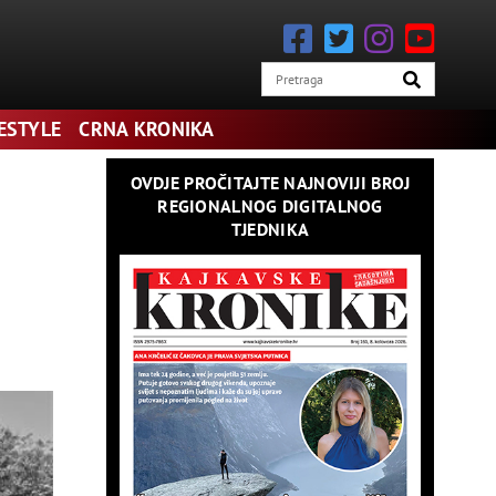
FESTYLE
CRNA KRONIKA
ajbrže rastuća, pokazujući želju internetskih stranica da zauzmu
OVDJE PROČITAJTE NAJNOVIJI BROJ
što možete dobiti je 300 bodova.
REGIONALNOG DIGITALNOG
TJEDNIKA