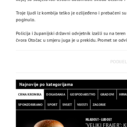
Troje ljudi iz kombija teško je ozlijeđeno i prebačeni s
poginulo.
Policija i županijski državni odvjetnik izašli su na tere
čvora Otočac u smjeru juga je u prekidu. Promet se odv
Pogledaj
PODIJEL
video
Najnovije po kategorijama
CRNA KRONIKA
DOGAĐANJA
GOSPODARSTVO
GRADOVI
HRVA
SPONZORIRANO
SPORT
SVIJET
VIJESTI
ZAGORJE
Pogledaj
MLADOST - LUDOST
‘VELIKI FRAJER’: 