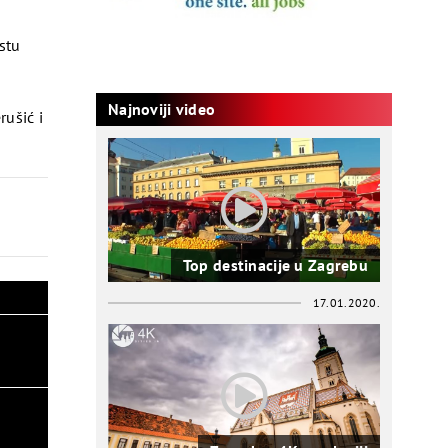
stu
Najnoviji video
rušić i
Top destinacije u Zagrebu
17.01.2020.