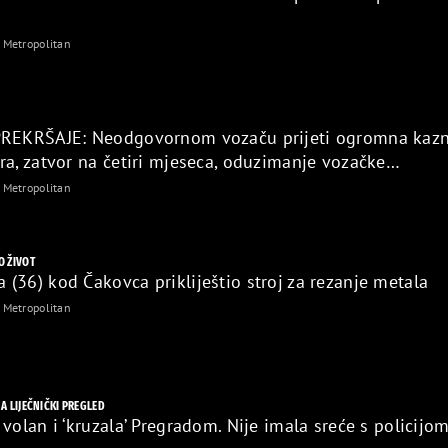
Metropolitan
PREKRŠAJE: Neodgovornom vozaču prijeti ogromna kaz
ra, zatvor na četiri mjeseca, oduzimanje vozačke…
Metropolitan
O ŽIVOT
(36) kod Čakovca prikliještio stroj za rezanje metala
Metropolitan
NA LIJEČNIČKI PREGLED
volan i ‘kruzala’ Pregradom. Nije imala sreće s policijo