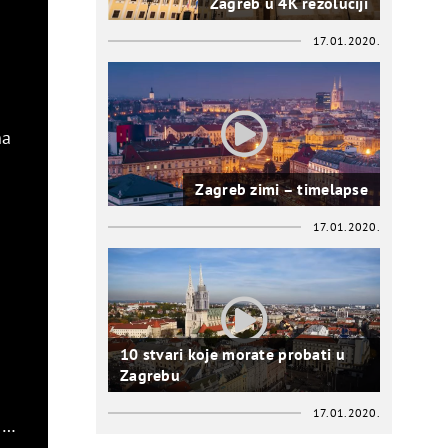
Zagreb u 4K rezoluciji
17.01.2020.
na
Zagreb zimi – timelapse
17.01.2020.
10 stvari koje morate probati u
Zagrebu
17.01.2020.
m…