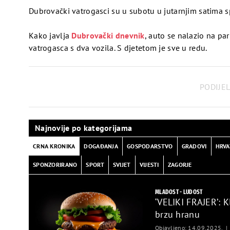
Dubrovački vatrogasci su u subotu u jutarnjim satima sp
Kako javlja
Dubrovački dnevnik
, auto se nalazio na par
vatrogasca s dva vozila. S djetetom je sve u redu.
PODIJEL
Pogledaj
Najnovije po kategorijama
video
CRNA KRONIKA
DOGAĐANJA
GOSPODARSTVO
GRADOVI
HRVA
SPONZORIRANO
SPORT
SVIJET
VIJESTI
ZAGORJE
Pogledaj
MLADOST - LUDOST
‘VELIKI FRAJER’: 
brzu hranu
Objavljeno: 14.09.2025.