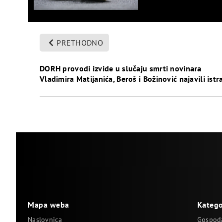
PRETHODNO
DORH provodi izvide u slučaju smrti novinara
Vladimira Matijanića, Beroš i Božinović najavili istr
Mapa weba
Katego
Naslovnica
Gospod