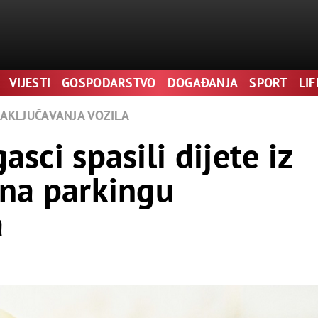
024
ore trebali bi cijeniti visoku volatilnost ove igre.
VIJESTI
GOSPODARSTVO
DOGAĐANJA
SPORT
LI
vaju od korisnika da dostavi identifikacijski dokument prije neg
no se razlikuju.
AKLJUČAVANJA VOZILA
sci spasili dijete iz
hrvatskoj 2024
 na parkingu
moći će se kladiti 10 puta više novca na raspolaganju.
a
onira.
za novac u igri, osim što na igralištima ima između 800 i 900 ig