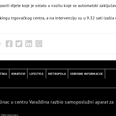
asili dijete koje je ostalo u vozilu koje se automatski zaključa
kingu trgovačkog centra, a na intervenciju su u 9.32 sati izašla č
I:
TSKA
KVARTOVI
LIFESTYLE
METROPOLA
SERVISNE INFORMACIJE
Klinac u centru Varaždina razbio samoposlužni aparat za
Metropolitan