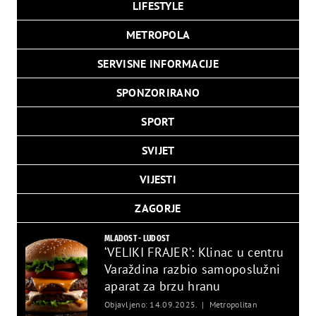
LIFESTYLE
METROPOLA
SERVISNE INFORMACIJE
SPONZORIRANO
SPORT
SVIJET
VIJESTI
ZAGORJE
MLADOST - LUDOST
‘VELIKI FRAJER’: Klinac u centru
Varaždina razbio samoposlužni
aparat za brzu hranu
Objavljeno: 14.09.2025.
Metropolitan