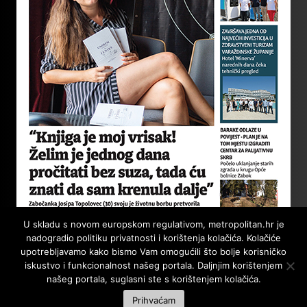
U skladu s novom europskom regulativom, metropolitan.hr je
nadogradio politiku privatnosti i korištenja kolačića. Kolačiće
upotrebljavamo kako bismo Vam omogućili što bolje korisničko
iskustvo i funkcionalnost našeg portala. Daljnjim korištenjem
našeg portala, suglasni ste s korištenjem kolačića.
Copyright © 2026
Metropolitan.hr
- Sva prava pridržana
Prihvaćam