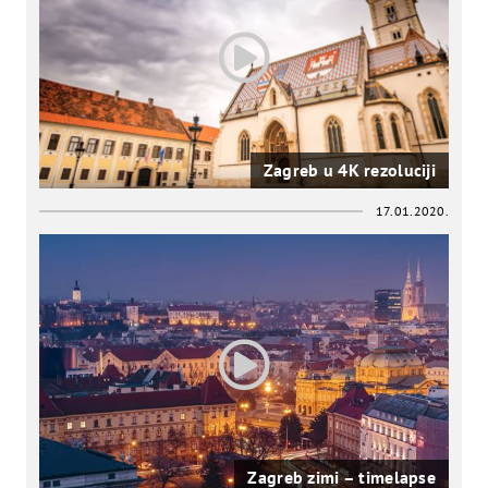
Zagreb u 4K rezoluciji
17.01.2020.
Zagreb zimi – timelapse