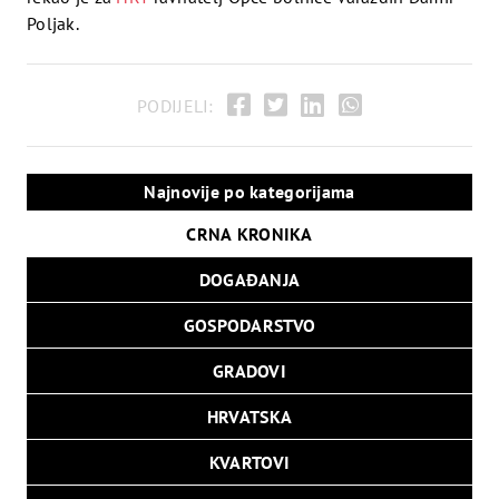
Poljak.
PODIJELI:
Najnovije po kategorijama
CRNA KRONIKA
DOGAĐANJA
GOSPODARSTVO
GRADOVI
HRVATSKA
KVARTOVI