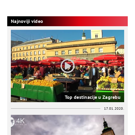
Najnoviji video
Top destinacije u Zagrebu
17.01.2020.