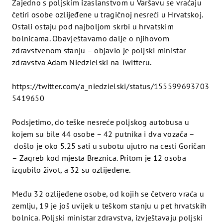
Zajedno s poljskim izaslanstvom u Varšavu se vraćaju
Big Time Casino Igre Recenzija
četiri osobe ozlijeđene u tragičnoj nesreći u Hrvatskoj.
Ostali ostaju pod najboljom skrbi u hrvatskim
bolnicama. Obavještavamo dalje o njihovom
zdravstvenom stanju – objavio je poljski ministar
zdravstva Adam Niedzielski na Twitteru.
https://twitter.com/a_niedzielski/status/155599693703
5419650
Podsjetimo, do teške nesreće poljskog autobusa u
kojem su bile 44 osobe – 42 putnika i dva vozača –
došlo je oko 5.25 sati u subotu ujutro na cesti Goričan
– Zagreb kod mjesta Breznica. Pritom je 12 osoba
izgubilo život, a 32 su ozlijeđene.
Među 32 ozlijeđene osobe, od kojih se četvero vraća u
zemlju, 19 je još uvijek u teškom stanju u pet hrvatskih
bolnica. Poljski ministar zdravstva, izvještavaju poljski