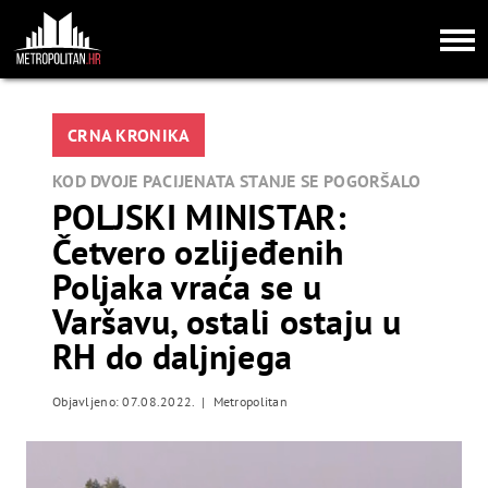
Najbolji virtualni slot u hrvatskoj za dvije osobe 2024
Rulet Cijena
: Ako igrač želi otkazati bonus, mora se
obratiti korisničkoj službi sa svojim zahtjevom.
Slot Avalon Bonusi I Besplatne Vrtnje
- Zelena boja, na
CRNA KRONIKA
primjer, neraskidivo je povezana s Irskom kulturom, kao
KOD DVOJE PACIJENATA STANJE SE POGORŠALO
i drugi simboli poput djetelina, zlatnih lonaca i Sv.
POLJSKI MINISTAR:
Internetski Kasino S Bpay Kasina 2025
: Blackjack
Četvero ozlijeđenih
možete igrati u stvarnom vremenu za šesnaest stolova
na stranici, što znači da uvijek ima dovoljno mjesta za
Poljaka vraća se u
pridruživanje najnovijoj igri.
Varšavu, ostali ostaju u
RH do daljnjega
Jackpot automati za novac u hrvatskoj 2024android automati
za igranje besplatno 2024
Objavljeno: 07.08.2022.
Metropolitan
Light And Wonder Slot Igre Igrajte Besplatno
Kao dio svoje stalne misije kako bi seriju učinili
ugodnijom za igrače i bogatijom događajima,