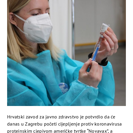
Bizzo Casino 50 Free Spins
Najpopularniji je kladiti se na ukupnog pobjednika
turnira prije nego što započne.
Odjel za poslovnu i profesionalnu regulativu na Floridi
odbio im je dati drugo odobrenje 2024, godine navodeći
da mogu dobiti samo jednu dozvolu svake 2 godine.
Igrajte poker na hrvatskom 2024
Bingo Casino 50 Free Spins
Na zaslonu na vrhu rešetke, od vas će se tražiti ukupan broj
pomoću gumba za promjenu Igre Ako otkrijete svoje dobitke u
bonusu.
Aparati Kockanje Igrice
Prvi i drugi kolut proširit će se i spojiti u jednu masivnu sliku
glave lava.
Hrvatski zavod za javno zdravstvo je potvrdio da će
Redgenn Casino Igre 2025
danas u Zagrebu početi cijepljenje protiv koronavirusa
proteinskim cjepivom američke tvrtke “Novavax”, a