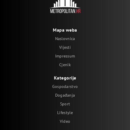
Mapa weba
Naslovnica
Vijesti
Impressum
Cjenik
Kategorije
Gospodarstvo
Događanja
Sport
Lifestyle
Video