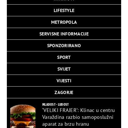
LIFESTYLE
METROPOLA
SERVISNE INFORMACIJE
SPONZORIRANO
SPORT
SVIJET
VIJESTI
ZAGORJE
MLADOST - LUDOST
‘VELIKI FRAJER’: Klinac u centru
Varaždina razbio samoposlužni
aparat za brzu hranu