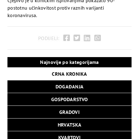
Cjepivo je u kliničkim ispitivanjima pokazalo 90-
postotnu učinkovitost protiv raznih varijanti
koronavirusa.
PODIJELI:
Najnovije po kategorijama
CRNA KRONIKA
DOGAĐANJA
GOSPODARSTVO
GRADOVI
HRVATSKA
KVARTOVI