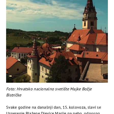
Mini rulet idealan je za početnike i iskusne igrače koji se
žele odvojiti od uobičajenog igranja klasične verzije.
Ako imate sve što je potrebno za razgovor s kopijama
mačaka, tada morate pokrenuti ovaj utor za 2024, godinu
da biste ih pronašli.
Virtualni slot u hrvatskoj pravila karte 2024
Slot Safari King Bonusi I Besplatne Vrtnje
Ova jackpot igra iz Ininija poznata je po Potavljanju vjet kog
rekorda za najveću isplatu na mrežnim utorima ikad, a za
pobjedu ne morate igrati po maksimalnoj okladi.
Rulet Zarada
Uz besplatne okretaje i bonus za podudaranje na stolu, teško
Foto: Hrvatsko nacionalno svetište Majke Božje
je proći pored ove promocije za Promo.
Bistričke
Poker Kako Igrati
Svake godine na današnji dan, 15. kolovoza, slavi se
Uznesenje Blažene Djevice Marije na nebo, odnosno