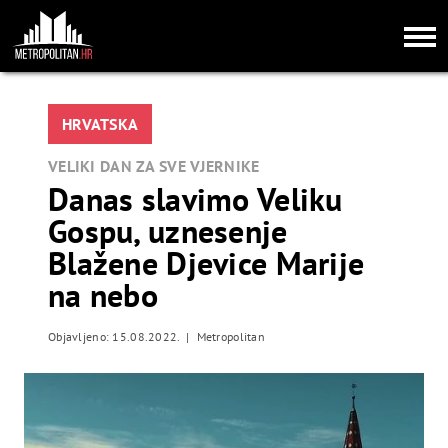
Besplatne kasino poker igre s djeliteljem 2024
Najveci Jackpot U Hrvatskoj
: Još se ne mogu igrati svi
automati dostupni za igranje na mreži na mobilnim
uređajima.
HRVATSKA
Slot Wild Wild West The Great Train Heist Bonusi I
VELIKI DAN ZA SVE VJERNIKE
Besplatne Vrtnje
- U prosjeku, ukupna stopa povrata
Danas slavimo Veliku
novca za igrača u slotovima za odrasle iznosi 96%.
Gospu, uznesenje
Bob Casino Hr 2025 Review
: Čak se i čovjekov vječni
neprijatelj, seks, ne može podudarati jer se privlačnost
Blažene Djevice Marije
igraonice proteže na različite spolove, dobi, rase i vjere.
na nebo
Slot uživo za igranje karata 2024
Objavljeno: 15.08.2022.
Metropolitan
Kako Koristiti Cashlib Za Online Casino U Hrvatskoj
Bili smo sretni kad smo otkrili da je Alinsus uvijek
spreman pružiti vam ruku pomoći.
Slot Primal Megaways Bonusi I Besplatne Vrtnje