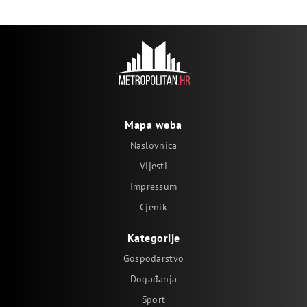
Mapa weba
Naslovnica
Vijesti
Impressum
Cjenik
Kategorije
Gospodarstvo
Događanja
Sport