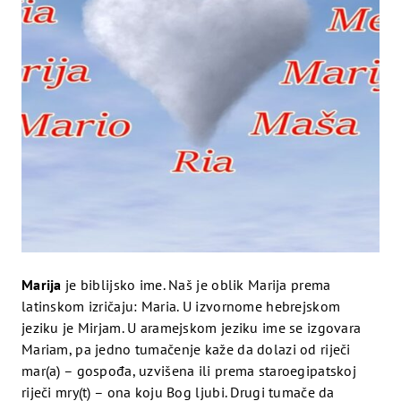
Da biste povukli osvojena sredstva, morate proći
provjeru (ova je stavka opisana u Pravilima o privatnosti).
Na kraju ovog pregleda želimo sažeti glavne točke koje
igrači trebaju znati kako bi donijeli konačnu odluku o
pridruživanju ein inu.
Pošteni poker uživo u hrvatskoj igrati 2024
Discover Casino 50 Free Spins
Ovdje je dostupno 11 različitih vrsta blackjacka.
Eyecon Casino Igre Recenzija
Samo u slučaju da zajmoprimac završi kod zajmodavca s
takvom praksom, ovo je jedan od glavnih slučajeva kada se
Marija
je biblijsko ime. Naš je oblik Marija prema
predlaže da se drugi predujam dobije od drugog kreditnog
latinskom izričaju: Maria. U izvornome hebrejskom
stručnjaka.
jeziku je Mirjam. U aramejskom jeziku ime se izgovara
Najbolja Kasina Revolut
Mariam, pa jedno tumačenje kaže da dolazi od riječi
mar(a) – gospođa, uzvišena ili prema staroegipatskoj
riječi mry(t) – ona koju Bog ljubi. Drugi tumače da