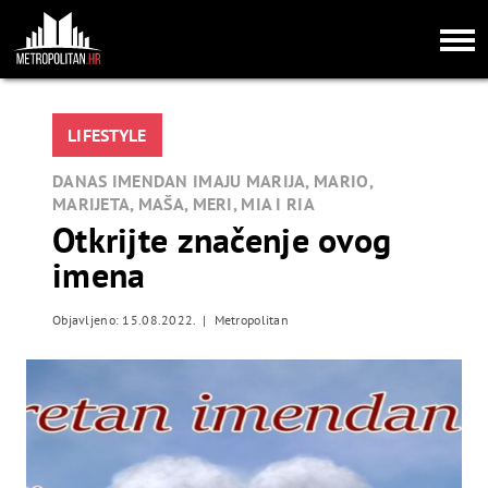
Live slot u hrvatskom online kasinu 2024
Slot Aloha King Elvis Bonusi I Besplatne Vrtnje
: Ovaj
pregled o Ininiju pokazao je koliko je tvrtka ozbiljna u
vezi odgovornim kockanjem, udružujući e tvrtkama
LIFESTYLE
poput ininina.
DANAS IMENDAN IMAJU MARIJA, MARIO,
Slot Vintage Vegas Bonusi I Besplatne Vrtnje
- U Inin inu
MARIJETA, MAŠA, MERI, MIA I RIA
možete uživati u najbolje ocijenjenim igrama pomoću
Otkrijte značenje ovog
vog mobilnog uređaja.
imena
Internetski Kasino S Interac Kasina 2025
: Raspon
ponuda za kupnju na Inninsu također je najraznolikiji.
Objavljeno: 15.08.2022.
Metropolitan
Legalni online kockanje 2024
William Hill Casino No Deposit Bonus
Dakle, dodavanjem sebe na mailing listu možete
sudjelovati u nagradnoj igri.
Kako Rade Aparati Za Kockanje