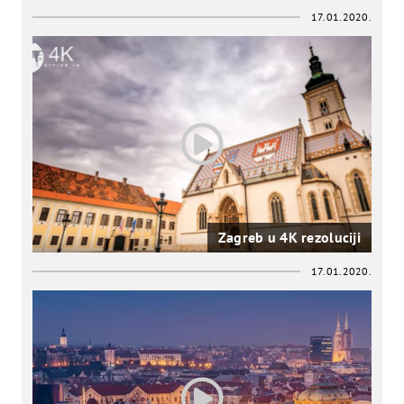
17.01.2020.
Zagreb u 4K rezoluciji
17.01.2020.