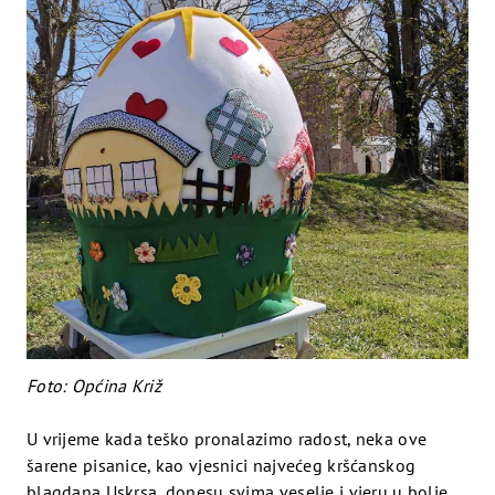
Automat s koeficijentom od 97,5% bio je još jedan novi
proizvod s visokim omjerom isplate od strane 97,5%.
Žive legalni kasino bez licence
Flexepin Casino Recenzija I Iskustva 2025
Događaj se emitira uživo u stvarnom vremenu, a svi voditelji
stolova profesionalno su obučeni i ljubazni.
Slot The Big Easy Bonusi I Besplatne Vrtnje
Jackpot se kreće od isplate od 140,00 žetona tijekom glavne
oklade Do 50,500,00 žetona tijekom Dodatne oklade.
Pugglepay Casino No Deposit Bonus
Foto: Općina Križ
U vrijeme kada teško pronalazimo radost, neka ove
šarene pisanice, kao vjesnici najvećeg kršćanskog
blagdana Uskrsa, donesu svima veselje i vjeru u bolje