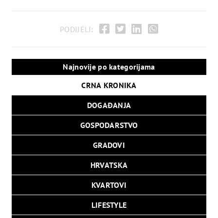
PODIJELI:
Najnovije po kategorijama
CRNA KRONIKA
DOGAĐANJA
GOSPODARSTVO
GRADOVI
HRVATSKA
KVARTOVI
LIFESTYLE