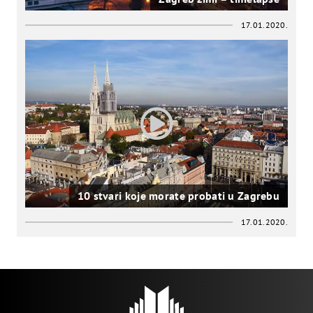
17.01.2020.
10 stvari koje morate probati u Zagrebu
17.01.2020.