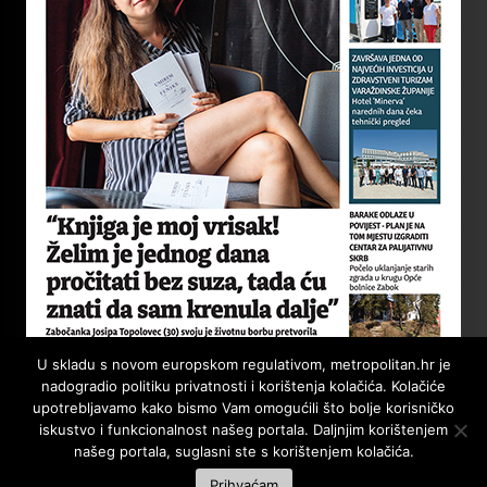
U skladu s novom europskom regulativom, metropolitan.hr je
nadogradio politiku privatnosti i korištenja kolačića. Kolačiće
upotrebljavamo kako bismo Vam omogućili što bolje korisničko
iskustvo i funkcionalnost našeg portala. Daljnjim korištenjem
našeg portala, suglasni ste s korištenjem kolačića.
Copyright © 2026
Metropolitan.hr
- Sva prava pridržana
Prihvaćam