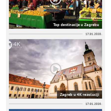
Top destinacije u Zagrebu
17.01.2020.
Zagreb u 4K rezoluciji
17.01.2020.