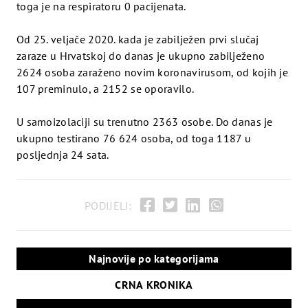
toga je na respiratoru 0 pacijenata.
Od 25. veljače 2020. kada je zabilježen prvi slučaj
zaraze u Hrvatskoj do danas je ukupno zabilježeno
2624 osoba zaraženo novim koronavirusom, od kojih je
107 preminulo, a 2152 se oporavilo.
U samoizolaciji su trenutno 2363 osobe. Do danas je
ukupno testirano 76 624 osoba, od toga 1187 u
posljednja 24 sata.
PODIJELI:
Najnovije po kategorijama
CRNA KRONIKA