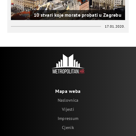
10 stvari koje morate probati u Zagrebu
17.01.2020.
Mapa weba
Naslovnica
Vijesti
Impressum
Cjenik