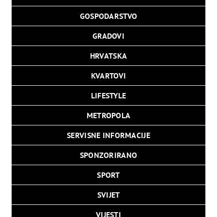
GOSPODARSTVO
GRADOVI
HRVATSKA
KVARTOVI
LIFESTYLE
METROPOLA
SERVISNE INFORMACIJE
SPONZORIRANO
SPORT
SVIJET
VIJESTI