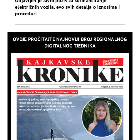
Objavljen je Javni poziv za sufinanciranje
električnih vozila, evo svih detalja o iznosima i
proceduri
OVDJE PROČITAJTE NAJNOVIJI BROJ REGIONALNOG
DIGITALNOG TJEDNIKA