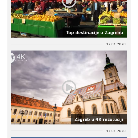
Top destinacije u Zagrebu
17.01.2020.
Zagreb u 4K rezoluciji
17.01.2020.