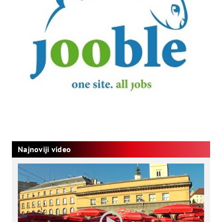
Najnoviji video