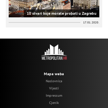
10 stvari koje morate probati u Zagrebu
17.01.2020.
Mapa weba
Naslovnica
Vijesti
Impressum
Cjenik