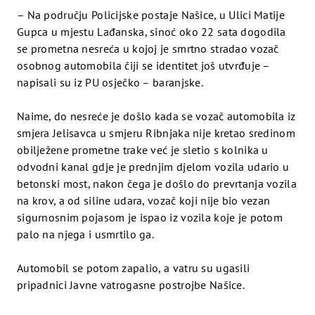
– Na području Policijske postaje Našice, u Ulici Matije
Gupca u mjestu Lađanska, sinoć oko 22 sata dogodila
se prometna nesreća u kojoj je smrtno stradao vozač
osobnog automobila čiji se identitet još utvrđuje –
napisali su iz PU osječko – baranjske.
Naime, do nesreće je došlo kada se vozač automobila iz
smjera Jelisavca u smjeru Ribnjaka nije kretao sredinom
obilježene prometne trake već je sletio s kolnika u
odvodni kanal gdje je prednjim djelom vozila udario u
betonski most, nakon čega je došlo do prevrtanja vozila
na krov, a od siline udara, vozač koji nije bio vezan
sigurnosnim pojasom je ispao iz vozila koje je potom
palo na njega i usmrtilo ga.
Automobil se potom zapalio, a vatru su ugasili
pripadnici Javne vatrogasne postrojbe Našice.