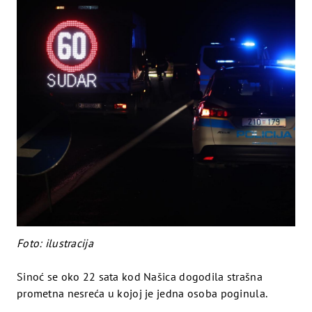
Dodajte tome činjenicu da ga možete koristiti za super
brzo uplatu i isplatu u internetskim kockarnicama i imate
savršeno rješenje za upotrebu kao način plaćanja u
internetskim kockarnicama.
Bitcoin bankarstvo je brzo i uklanja probleme.
Novi kasino trikovi u najboljem slotu u hrvatskoj
Vcreditos Casino 50 Free Spins
S druge strane, ako igrate blackjack za stolom sa samo jednom
ili dvije palube, igrači smiju dodirivati karte.
Internetski Kasino S American Express Kasina 2025
Oni se kreću od kasino bonusa na depozit do programa koji se
temelje na Nusu.
Slot Butterfly Bonusi I Besplatne Vrtnje
Foto: ilustracija
Sinoć se oko 22 sata kod Našica dogodila strašna
prometna nesreća u kojoj je jedna osoba poginula.