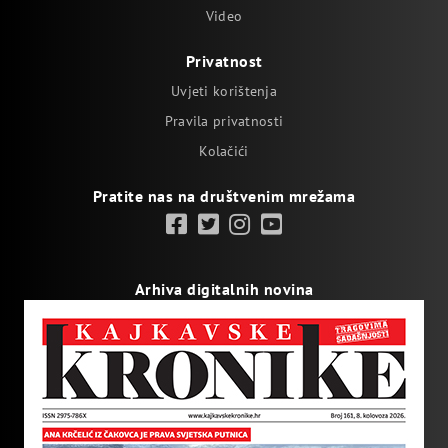
Video
Privatnost
Uvjeti korištenja
Pravila privatnosti
Kolačići
Pratite nas na društvenim mrežama
Arhiva digitalnih novina